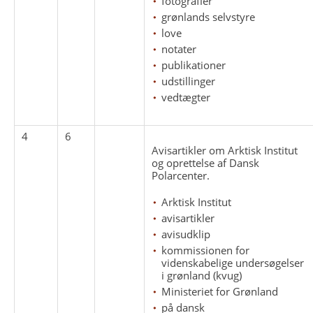
fotografier
grønlands selvstyre
love
notater
publikationer
udstillinger
vedtægter
4
6
Avisartikler om Arktisk Institut
og oprettelse af Dansk
Polarcenter.
Arktisk Institut
avisartikler
avisudklip
kommissionen for
videnskabelige undersøgelser
i grønland (kvug)
Ministeriet for Grønland
på dansk