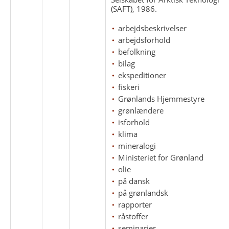
(SAFT), 1986.
arbejdsbeskrivelser
arbejdsforhold
befolkning
bilag
ekspeditioner
fiskeri
Grønlands Hjemmestyre
grønlændere
isforhold
klima
mineralogi
Ministeriet for Grønland
olie
på dansk
på grønlandsk
rapporter
råstoffer
seminarier