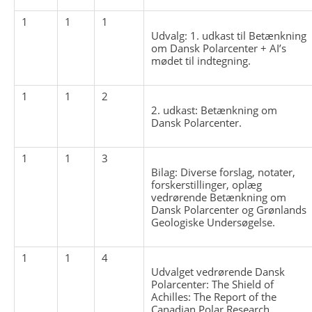
1
1
1
Udvalg: 1. udkast til Betænkning
om Dansk Polarcenter + AI’s
mødet til indtegning.
1
1
2
2. udkast: Betænkning om
Dansk Polarcenter.
1
1
3
Bilag: Diverse forslag, notater,
forskerstillinger, oplæg
vedrørende Betænkning om
Dansk Polarcenter og Grønlands
Geologiske Undersøgelse.
1
1
4
Udvalget vedrørende Dansk
Polarcenter: The Shield of
Achilles: The Report of the
Canadian Polar Research