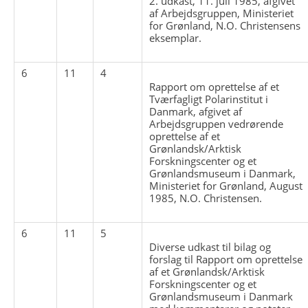
2. udkast, 11. juli 1985, afgivet
af Arbejdsgruppen, Ministeriet
for Grønland, N.O. Christensens
eksemplar.
6
11
4
Rapport om oprettelse af et
Tværfagligt Polarinstitut i
Danmark, afgivet af
Arbejdsgruppen vedrørende
oprettelse af et
Grønlandsk/Arktisk
Forskningscenter og et
Grønlandsmuseum i Danmark,
Ministeriet for Grønland, August
1985, N.O. Christensen.
6
11
5
Diverse udkast til bilag og
forslag til Rapport om oprettelse
af et Grønlandsk/Arktisk
Forskningscenter og et
Grønlandsmuseum i Danmark