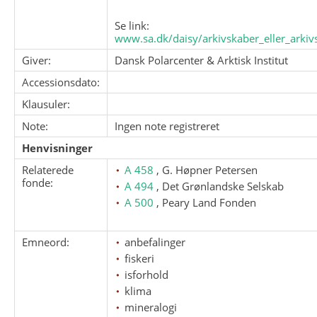
Se link:
www.sa.dk/daisy/arkivskaber_eller_arkivs
Giver:
Dansk Polarcenter & Arktisk Institut
Accessionsdato:
Klausuler:
Note:
Ingen note registreret
Henvisninger
Relaterede
A 458
, G. Høpner Petersen
fonde:
A 494
, Det Grønlandske Selskab
A 500
, Peary Land Fonden
Emneord:
anbefalinger
fiskeri
isforhold
klima
mineralogi