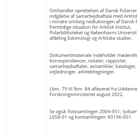
Omhandler oprettelsen af Dansk Polarcen
indgåelse af samarbejdsaftale med Arktisk 
i mindre omfang nedlukningen af Dansk 
fremtidige situation for Arktisk Institut,
Polarbiblioteket og Københavns Universit
afdeling Eskimologi og Arktiske studier.
Dokumentmateriale indeholder møderefe
korrespondancer, notater, rapporter,
samarbejdsaftaler, avisartikler, kataloger,
vejledninger, arkitekttegninger.
Lbnr. 79 til lbnr. 84 afleveret fra Uddanne
Forskningsministeriet august 2022.
Se også: fotosamlingen 2004-051; lydsam
L058-01 og kortsamlingen: K0196-001.