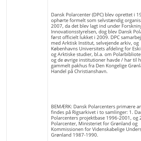
Dansk Polarcenter (DPC) blev oprettet i 
ophørte formelt som selvstændig organisa
2007, da det blev lagt ind under Forsknin
Innovationsstyrelsen, dog blev Dansk Pol
først officielt lukket i 2009. DPC samarb
med Arktisk Institut, selvejende arkiv, og
Københavns Universitets afdeling for Esk
og Arktiske studier, bl.a. om Polarbibliot
og de øvrige institutioner havde / har til h
gammelt pakhus fra Den Kongelige Grøn
Handel på Christianshavn.
BEMÆRK: Dansk Polarcenters primære ar
findes på Rigsarkivet i to samlinger: 1. D
Polarcenters projektbase 1996-2001, og 
Polarcenter, Ministeriet for Grønland og
Kommissionen for Videnskabelige Unders
Grønland 1987-1990.