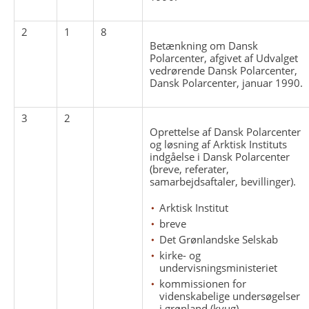
2
1
8
Betænkning om Dansk
Polarcenter, afgivet af Udvalget
vedrørende Dansk Polarcenter,
Dansk Polarcenter, januar 1990.
3
2
Oprettelse af Dansk Polarcenter
og løsning af Arktisk Instituts
indgåelse i Dansk Polarcenter
(breve, referater,
samarbejdsaftaler, bevillinger).
Arktisk Institut
breve
Det Grønlandske Selskab
kirke- og
undervisningsministeriet
kommissionen for
videnskabelige undersøgelser
i grønland (kvug)