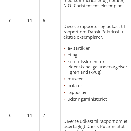
med kommentarer og notater,
N.O. Christensens eksemplar.
6
11
6
Diverse rapporter og udkast til
rapport om Dansk Polarinstitut -
ekstra eksemplarer.
avisartikler
bilag
kommissionen for
videnskabelige undersøgelser
i grønland (kvug)
museer
notater
rapporter
udenrigsministeriet
6
11
7
Diverse udkast til rapport om et
tværfagligt Dansk Polarinstitut -