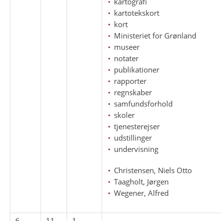
kartografi
kartotekskort
kort
Ministeriet for Grønland
museer
notater
publikationer
rapporter
regnskaber
samfundsforhold
skoler
tjenesterejser
udstillinger
undervisning
Christensen, Niels Otto
Taagholt, Jørgen
Wegener, Alfred
6
11
1