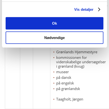
Newsettler, Sermitsiaq,
Atuagagdliutit/Grønlandsposetn,
Umiatsiaat/Bådavis.
Vis detaljer
avisartikler
Ok
aviser
avisudklip
befolkning
Nødvendige
etnografi
fiskeri
Grønlands Hjemmestyre
kommissionen for
videnskabelige undersøgelser
i grønland (kvug)
museer
på dansk
på engelsk
på grønlandsk
Taagholt, Jørgen