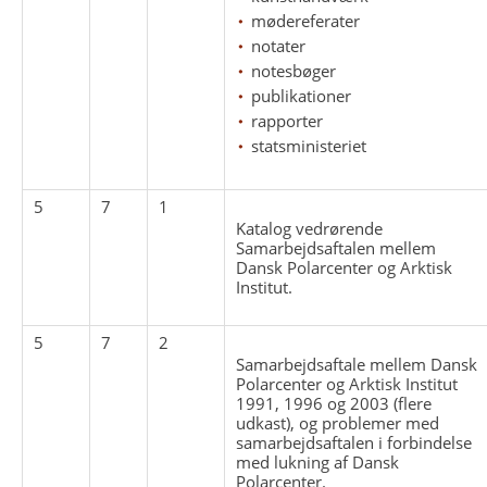
mødereferater
notater
notesbøger
publikationer
rapporter
statsministeriet
5
7
1
Katalog vedrørende
Samarbejdsaftalen mellem
Dansk Polarcenter og Arktisk
Institut.
5
7
2
Samarbejdsaftale mellem Dansk
Polarcenter og Arktisk Institut
1991, 1996 og 2003 (flere
udkast), og problemer med
samarbejdsaftalen i forbindelse
med lukning af Dansk
Polarcenter.