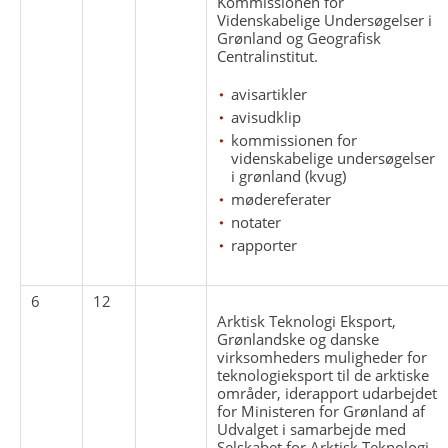
Kommissionen for
Videnskabelige Undersøgelser i
Grønland og Geografisk
Centralinstitut.
avisartikler
avisudklip
kommissionen for
videnskabelige undersøgelser
i grønland (kvug)
mødereferater
notater
rapporter
6
12
Arktisk Teknologi Eksport,
Grønlandske og danske
virksomheders muligheder for
teknologieksport til de arktiske
områder, iderapport udarbejdet
for Ministeren for Grønland af
Udvalget i samarbejde med
Selskabet for Arktisk Teknologi