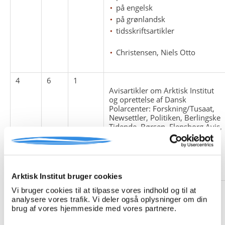
på engelsk
på grønlandsk
tidsskriftsartikler
Christensen, Niels Otto
4
6
1
Avisartikler om Arktisk Institut
og oprettelse af Dansk
Polarcenter: Forskning/Tusaat,
Newsettler, Politiken, Berlingske
Tidende, Børsen, Flensborg Avis,
Morgenavisen Jyllands-Posten,
Universitetsavisen, Ingeniøren,
Ekstra Bladet, Politiken,
Weekendavisen
Arktisk Institut bruger cookies
4
6
2
Vi bruger cookies til at tilpasse vores indhold og til at
Artikler om Dansk Polarcenter,
analysere vores trafik. Vi deler også oplysninger om din
udtaget fra Fotosamlingen:
brug af vores hjemmeside med vores partnere.
Dansk Polarcenter 2004-051.