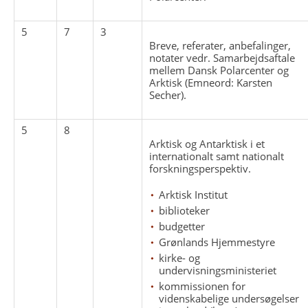
5
7
3
Breve, referater, anbefalinger,
notater vedr. Samarbejdsaftale
mellem Dansk Polarcenter og
Arktisk (Emneord: Karsten
Secher).
5
8
Arktisk og Antarktisk i et
internationalt samt nationalt
forskningsperspektiv.
Arktisk Institut
biblioteker
budgetter
Grønlands Hjemmestyre
kirke- og
undervisningsministeriet
kommissionen for
videnskabelige undersøgelser