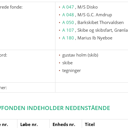
erede fonde:
A 047
, M/S Disko
A 048
, M/S G.C. Amdrup
A 050
, Barkskibet Thorvaldsen
A 107
, Skibe og skibsfart, Grønl
A 180
, Marius Ib Nyeboe
ord:
gustav holm (skib)
skibe
tegninger
ner:
VFONDEN INDEHOLDER NEDENSTÅENDE
 nr.
Løbe nr.
Enheds nr.
Titel