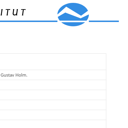
itut
m
/s Gustav Holm.