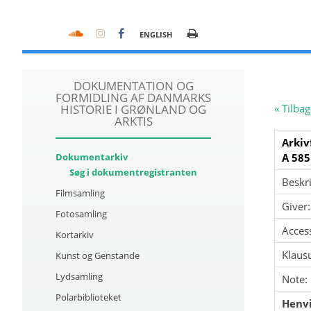
ENGLISH
DOKUMENTATION OG
FORMIDLING AF DANMARKS
HISTORIE I GRØNLAND OG
« Tilbag
ARKTIS
Arkiv
Dokumentarkiv
A 585
Søg i dokumentregistranten
Beskri
Filmsamling
Giver:
Fotosamling
Acces
Kortarkiv
Klausu
Kunst og Genstande
Lydsamling
Note:
Polarbiblioteket
Henvi