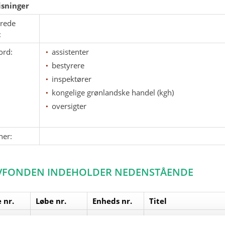
sninger
erede
:
ord:
assistenter
bestyrere
inspektører
kongelige grønlandske handel (kgh)
oversigter
ner:
VFONDEN INDEHOLDER NEDENSTÅENDE
 nr.
Løbe nr.
Enheds nr.
Titel
1