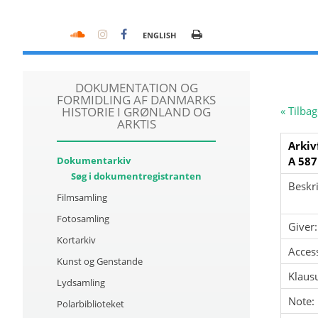
ENGLISH
DOKUMENTATION OG
FORMIDLING AF DANMARKS
HISTORIE I GRØNLAND OG
« Tilbag
ARKTIS
Arkiv
Dokumentarkiv
A 587
Søg i dokumentregistranten
Beskri
Filmsamling
Fotosamling
Giver:
Kortarkiv
Acces
Kunst og Genstande
Klausu
Lydsamling
Note:
Polarbiblioteket