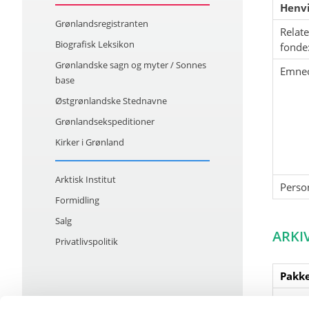
Henvi
Grønlandsregistranten
Relat
Biografisk Leksikon
fonde
Grønlandske sagn og myter / Sonnes
Emne
base
Østgrønlandske Stednavne
Grønlandsekspeditioner
Kirker i Grønland
Arktisk Institut
Perso
Formidling
Salg
ARKI
Privatlivspolitik
Pakke
1