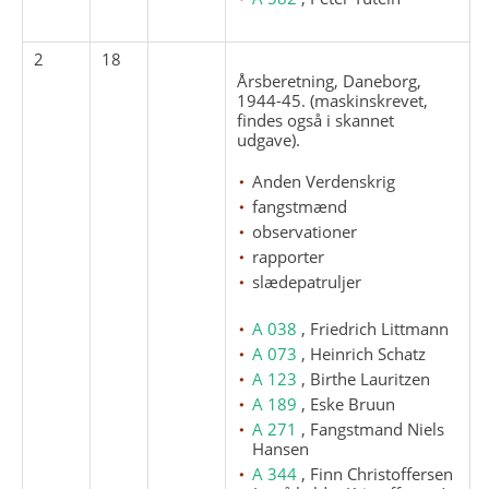
2
18
Årsberetning, Daneborg,
1944-45. (maskinskrevet,
findes også i skannet
udgave).
Anden Verdenskrig
fangstmænd
observationer
rapporter
slædepatruljer
A 038
, Friedrich Littmann
A 073
, Heinrich Schatz
A 123
, Birthe Lauritzen
A 189
, Eske Bruun
A 271
, Fangstmand Niels
Hansen
A 344
, Finn Christoffersen