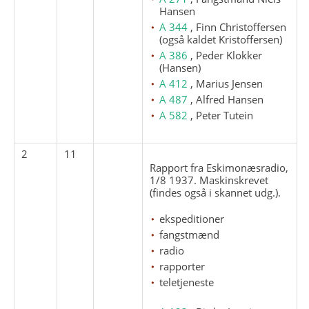
Hansen
A 344
, Finn Christoffersen
(også kaldet Kristoffersen)
A 386
, Peder Klokker
(Hansen)
A 412
, Marius Jensen
A 487
, Alfred Hansen
A 582
, Peter Tutein
2
11
Rapport fra Eskimonæsradio,
1/8 1937. Maskinskrevet
(findes også i skannet udg.).
ekspeditioner
fangstmænd
radio
rapporter
teletjeneste