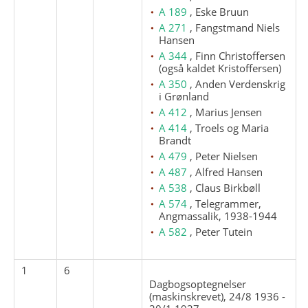
A 189
, Eske Bruun
A 271
, Fangstmand Niels
Hansen
A 344
, Finn Christoffersen
(også kaldet Kristoffersen)
A 350
, Anden Verdenskrig
i Grønland
A 412
, Marius Jensen
A 414
, Troels og Maria
Brandt
A 479
, Peter Nielsen
A 487
, Alfred Hansen
A 538
, Claus Birkbøll
A 574
, Telegrammer,
Angmassalik, 1938-1944
A 582
, Peter Tutein
1
6
Dagbogsoptegnelser
(maskinskrevet), 24/8 1936 -