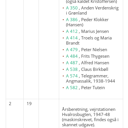
(også kaldet Kristoffersen)
A 350
, Anden Verdenskrig
i Grønland
A 386
, Peder Klokker
(Hansen)
A 412
, Marius Jensen
A 414
, Troels og Maria
Brandt
A 479
, Peter Nielsen
A 484
, Frits Thygesen
A 487
, Alfred Hansen
A 538
, Claus Birkbøll
A 574
, Telegrammer,
Angmassalik, 1938-1944
A 582
, Peter Tutein
2
19
Årsberetning, vejrstationen
Hvalrosbugten, 1947-48
(maskinskrevet, findes også i
skannet udgave).