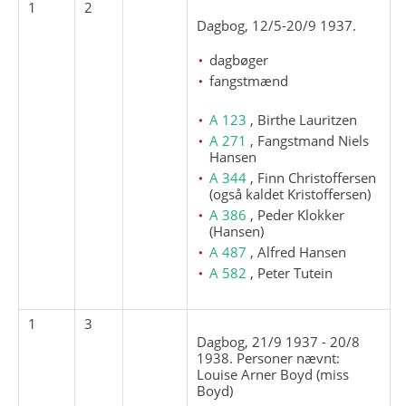
1
2
Dagbog, 12/5-20/9 1937.
dagbøger
fangstmænd
A 123
, Birthe Lauritzen
A 271
, Fangstmand Niels
Hansen
A 344
, Finn Christoffersen
(også kaldet Kristoffersen)
A 386
, Peder Klokker
(Hansen)
A 487
, Alfred Hansen
A 582
, Peter Tutein
1
3
Dagbog, 21/9 1937 - 20/8
1938. Personer nævnt:
Louise Arner Boyd (miss
Boyd)