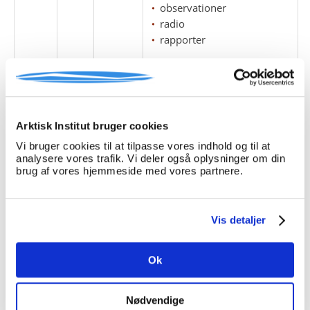
observationer
radio
rapporter
A 038
, Friedrich Littmann
A 073
, Heinrich Schatz
A 123
, Birthe Lauritzen
A 189
, Eske Bruun
Arktisk Institut bruger cookies
A 271
, Fangstmand Niels
Hansen
Vi bruger cookies til at tilpasse vores indhold og til at
analysere vores trafik. Vi deler også oplysninger om din
A 344
, Finn Christoffersen
brug af vores hjemmeside med vores partnere.
(også kaldet Kristoffersen)
A 350
, Anden Verdenskrig
i Grønland
A 386
, Peder Klokker
Vis detaljer
(Hansen)
A 412
, Marius Jensen
Ok
A 414
, Troels og Maria
Brandt
A 479
, Peter Nielsen
Nødvendige
A 484
, Frits Thygesen