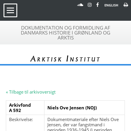
ENGLISH
DOKUMENTATION OG FORMIDLING AF
DANMARKS HISTORIE I GRØNLAND OG
ARKTIS
Arktisk Institut
« Tilbage til arkivoversigt
Arkivfond
Niels Ove Jensen (NOJ)
A 592
Beskrivelse:
Dokumentmateriale efter Niels Ove
Jensen, der var fangstmand i
perioden 1936-1945 (i perioden