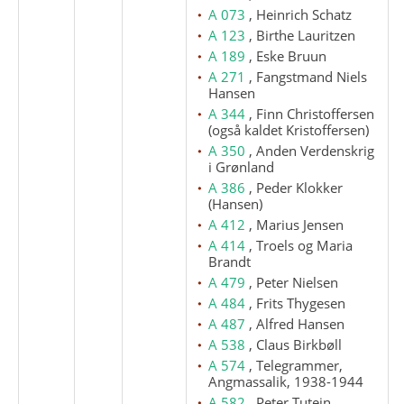
A 073
, Heinrich Schatz
A 123
, Birthe Lauritzen
A 189
, Eske Bruun
A 271
, Fangstmand Niels
Hansen
A 344
, Finn Christoffersen
(også kaldet Kristoffersen)
A 350
, Anden Verdenskrig
i Grønland
A 386
, Peder Klokker
(Hansen)
A 412
, Marius Jensen
A 414
, Troels og Maria
Brandt
A 479
, Peter Nielsen
A 484
, Frits Thygesen
A 487
, Alfred Hansen
A 538
, Claus Birkbøll
A 574
, Telegrammer,
Angmassalik, 1938-1944
A 582
, Peter Tutein