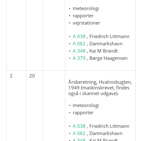
meteorologi
rapporter
vejrstationer
A 038
, Friedrich Littmann
A 082
, Danmarkshavn
A 348
, Kai M Brandt
A 379
, Børge Haagensen
2
20
Årsberetning, Hvalrosbugten,
1949 (maskinskrevet, findes
også i skannet udgave).
meteorologi
rapporter
A 038
, Friedrich Littmann
A 082
, Danmarkshavn
A 348
, Kai M Brandt