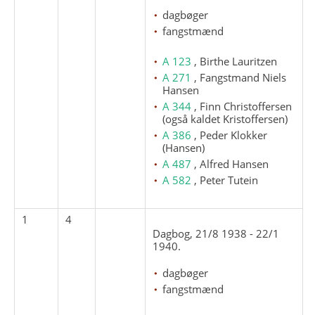
dagbøger
fangstmænd
A 123
, Birthe Lauritzen
A 271
, Fangstmand Niels
Hansen
A 344
, Finn Christoffersen
(også kaldet Kristoffersen)
A 386
, Peder Klokker
(Hansen)
A 487
, Alfred Hansen
A 582
, Peter Tutein
1
4
Dagbog, 21/8 1938 - 22/1
1940.
dagbøger
fangstmænd