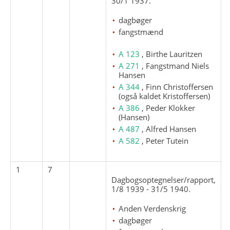
30/1 1937.
dagbøger
fangstmænd
A 123
, Birthe Lauritzen
A 271
, Fangstmand Niels
Hansen
A 344
, Finn Christoffersen
(også kaldet Kristoffersen)
A 386
, Peder Klokker
(Hansen)
A 487
, Alfred Hansen
A 582
, Peter Tutein
1
7
Dagbogsoptegnelser/rapport,
1/8 1939 - 31/5 1940.
Anden Verdenskrig
dagbøger