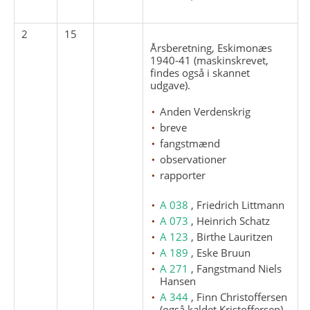
2
15
Årsberetning, Eskimonæs
1940-41 (maskinskrevet,
findes også i skannet
udgave).
Anden Verdenskrig
breve
fangstmænd
observationer
rapporter
A 038
, Friedrich Littmann
A 073
, Heinrich Schatz
A 123
, Birthe Lauritzen
A 189
, Eske Bruun
A 271
, Fangstmand Niels
Hansen
A 344
, Finn Christoffersen
(også kaldet Kristoffersen)