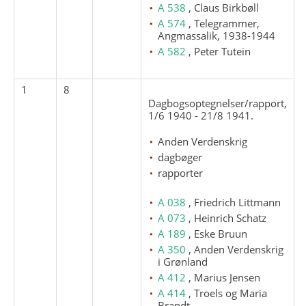
A 538
, Claus Birkbøll
A 574
, Telegrammer,
Angmassalik, 1938-1944
A 582
, Peter Tutein
1
8
Dagbogsoptegnelser/rapport,
1/6 1940 - 21/8 1941.
Anden Verdenskrig
dagbøger
rapporter
A 038
, Friedrich Littmann
A 073
, Heinrich Schatz
A 189
, Eske Bruun
A 350
, Anden Verdenskrig
i Grønland
A 412
, Marius Jensen
A 414
, Troels og Maria
Brandt