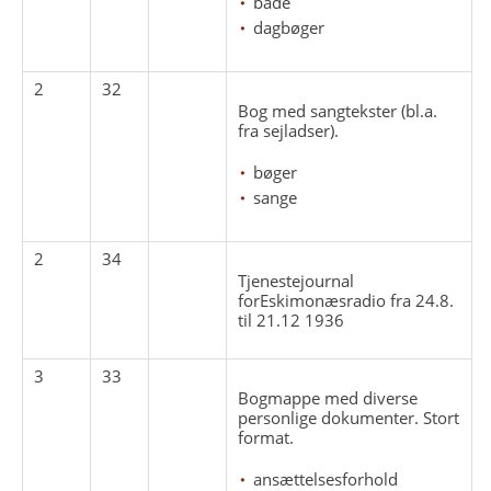
både
dagbøger
2
32
Bog med sangtekster (bl.a.
fra sejladser).
bøger
sange
2
34
Tjenestejournal
forEskimonæsradio fra 24.8.
til 21.12 1936
3
33
Bogmappe med diverse
personlige dokumenter. Stort
format.
ansættelsesforhold