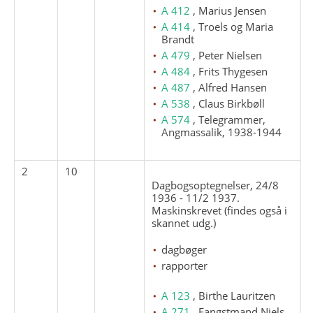
A 412
, Marius Jensen
A 414
, Troels og Maria
Brandt
A 479
, Peter Nielsen
A 484
, Frits Thygesen
A 487
, Alfred Hansen
A 538
, Claus Birkbøll
A 574
, Telegrammer,
Angmassalik, 1938-1944
2
10
Dagbogsoptegnelser, 24/8
1936 - 11/2 1937.
Maskinskrevet (findes også i
skannet udg.)
dagbøger
rapporter
A 123
, Birthe Lauritzen
A 271
, Fangstmand Niels