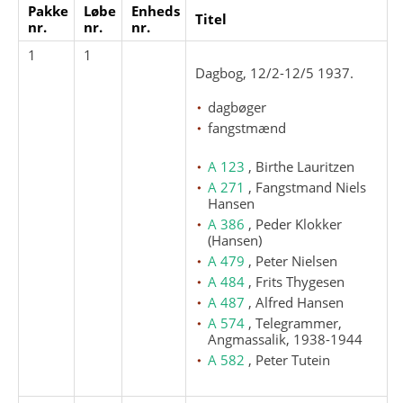
Pakke
Løbe
Enheds
Titel
nr.
nr.
nr.
1
1
Dagbog, 12/2-12/5 1937.
dagbøger
fangstmænd
A 123
, Birthe Lauritzen
A 271
, Fangstmand Niels
Hansen
A 386
, Peder Klokker
(Hansen)
A 479
, Peter Nielsen
A 484
, Frits Thygesen
A 487
, Alfred Hansen
A 574
, Telegrammer,
Angmassalik, 1938-1944
A 582
, Peter Tutein