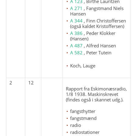
A 123
, Birthe Lauritzen
A 271
, Fangstmand Niels
Hansen
A 344
, Finn Christoffersen
(også kaldet Kristoffersen)
A 386
, Peder Klokker
(Hansen)
A 487
, Alfred Hansen
A 582
, Peter Tutein
Koch, Lauge
2
12
Rapport fra Eskimonæsradio,
1/8 1938. Maskinskrevet
(findes også i skannet udg.).
fangsthytter
fangstmænd
radio
radiostationer