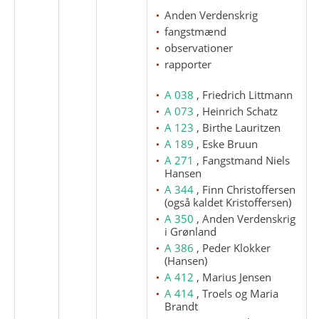
Anden Verdenskrig
fangstmænd
observationer
rapporter
A 038
, Friedrich Littmann
A 073
, Heinrich Schatz
A 123
, Birthe Lauritzen
A 189
, Eske Bruun
A 271
, Fangstmand Niels
Hansen
A 344
, Finn Christoffersen
(også kaldet Kristoffersen)
A 350
, Anden Verdenskrig
i Grønland
A 386
, Peder Klokker
(Hansen)
A 412
, Marius Jensen
A 414
, Troels og Maria
Brandt