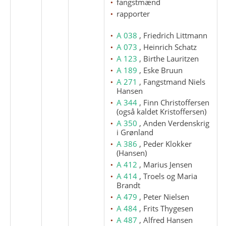
fangstmænd
rapporter
A 038
, Friedrich Littmann
A 073
, Heinrich Schatz
A 123
, Birthe Lauritzen
A 189
, Eske Bruun
A 271
, Fangstmand Niels
Hansen
A 344
, Finn Christoffersen
(også kaldet Kristoffersen)
A 350
, Anden Verdenskrig
i Grønland
A 386
, Peder Klokker
(Hansen)
A 412
, Marius Jensen
A 414
, Troels og Maria
Brandt
A 479
, Peter Nielsen
A 484
, Frits Thygesen
A 487
, Alfred Hansen