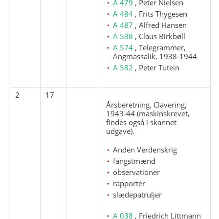
A 479
, Peter Nielsen
A 484
, Frits Thygesen
A 487
, Alfred Hansen
A 538
, Claus Birkbøll
A 574
, Telegrammer,
Angmassalik, 1938-1944
A 582
, Peter Tutein
2
17
Årsberetning, Clavering,
1943-44 (maskinskrevet,
findes også i skannet
udgave).
Anden Verdenskrig
fangstmænd
observationer
rapporter
slædepatruljer
A 038
, Friedrich Littmann