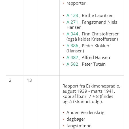
rapporter
A 123
, Birthe Lauritzen
A 271
, Fangstmand Niels
Hansen
A 344
, Finn Christoffersen
(også kaldet Kristoffersen)
A 386
, Peder Klokker
(Hansen)
A 487
, Alfred Hansen
A 582
, Peter Tutein
2
13
Rapport fra Eskimonæsradio,
august 1939 - marts 1941,
kopi af lb.nr. 7 + 8 (findes
også i skannet udg.).
Anden Verdenskrig
dagbøger
fangstmænd