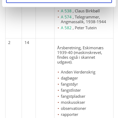
A 487
, Alfred Hansen
A 538
, Claus Birkbøll
A 574
, Telegrammer,
Angmassalik, 1938-1944
A 582
, Peter Tutein
2
14
Årsberetning, Eskimonæs
1939-40 (maskinskrevet,
findes også i skannet
udgave).
Anden Verdenskrig
dagbøger
fangstdyr
fangstlister
fangstpladser
moskusokser
observationer
rapporter