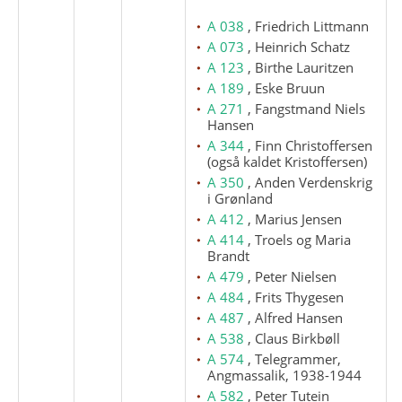
A 038
, Friedrich Littmann
A 073
, Heinrich Schatz
A 123
, Birthe Lauritzen
A 189
, Eske Bruun
A 271
, Fangstmand Niels
Hansen
A 344
, Finn Christoffersen
(også kaldet Kristoffersen)
A 350
, Anden Verdenskrig
i Grønland
A 412
, Marius Jensen
A 414
, Troels og Maria
Brandt
A 479
, Peter Nielsen
A 484
, Frits Thygesen
A 487
, Alfred Hansen
A 538
, Claus Birkbøll
A 574
, Telegrammer,
Angmassalik, 1938-1944
A 582
, Peter Tutein