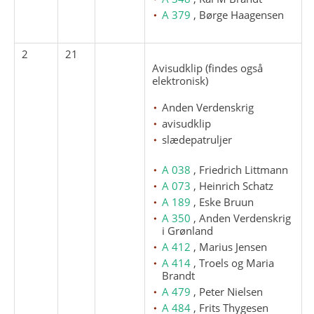
A 379
, Børge Haagensen
2
21
Avisudklip (findes også
elektronisk)
Anden Verdenskrig
avisudklip
slædepatruljer
A 038
, Friedrich Littmann
A 073
, Heinrich Schatz
A 189
, Eske Bruun
A 350
, Anden Verdenskrig
i Grønland
A 412
, Marius Jensen
A 414
, Troels og Maria
Brandt
A 479
, Peter Nielsen
A 484
, Frits Thygesen