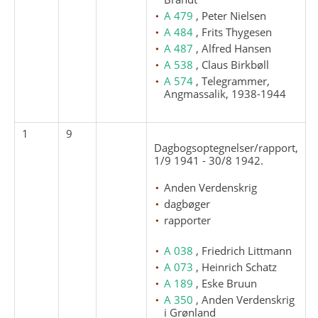
A 479
, Peter Nielsen
A 484
, Frits Thygesen
A 487
, Alfred Hansen
A 538
, Claus Birkbøll
A 574
, Telegrammer,
Angmassalik, 1938-1944
1
9
Dagbogsoptegnelser/rapport,
1/9 1941 - 30/8 1942.
Anden Verdenskrig
dagbøger
rapporter
A 038
, Friedrich Littmann
A 073
, Heinrich Schatz
A 189
, Eske Bruun
A 350
, Anden Verdenskrig
i Grønland