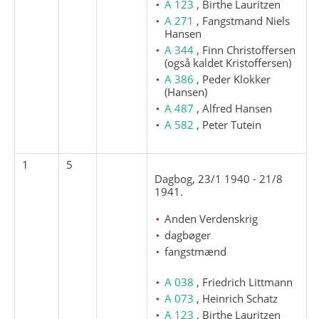
A 123
, Birthe Lauritzen
A 271
, Fangstmand Niels
Hansen
A 344
, Finn Christoffersen
(også kaldet Kristoffersen)
A 386
, Peder Klokker
(Hansen)
A 487
, Alfred Hansen
A 582
, Peter Tutein
1
5
Dagbog, 23/1 1940 - 21/8
1941.
Anden Verdenskrig
dagbøger
fangstmænd
A 038
, Friedrich Littmann
A 073
, Heinrich Schatz
A 123
, Birthe Lauritzen