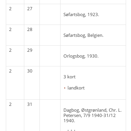
2
27
Søfartsbog, 1923.
2
28
Søfartsbog, Belgien.
2
29
Orlogsbog, 1930.
2
30
3 kort
landkort
2
31
Dagbog, Østgrønland, Chr. L.
Petersen, 7/9 1940-31/12
1940.