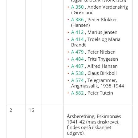
A 350
, Anden Verdenskrig
i Grønland
A 386
, Peder Klokker
(Hansen)
A 412
, Marius Jensen
A 414
, Troels og Maria
Brandt
A 479
, Peter Nielsen
A 484
, Frits Thygesen
A 487
, Alfred Hansen
A 538
, Claus Birkbøll
A 574
, Telegrammer,
Angmassalik, 1938-1944
A 582
, Peter Tutein
2
16
Årsberetning, Eskimonæs
1941-42 (maskinskrevet,
findes også i skannet
udgave).