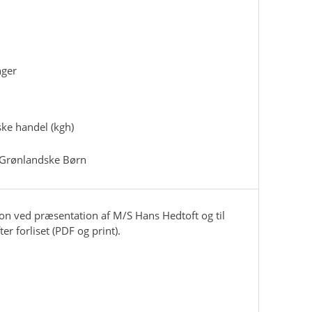
nger
ke handel (kgh)
 Grønlandske Børn
tion ved præsentation af M/S Hans Hedtoft og til
er forliset (PDF og print).