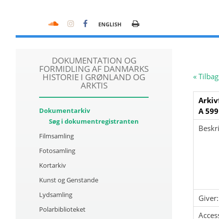
ENGLISH
DOKUMENTATION OG
FORMIDLING AF DANMARKS
HISTORIE I GRØNLAND OG
« Tilbag
ARKTIS
Arkiv
Dokumentarkiv
A 599
Søg i dokumentregistranten
Beskri
Filmsamling
Fotosamling
Kortarkiv
Kunst og Genstande
Lydsamling
Giver:
Polarbiblioteket
Acces