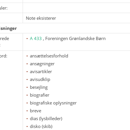
ler:
Note eksisterer
sninger
erede
A 433
, Foreningen Grønlandske Børn
:
ord:
ansættelsesforhold
ansøgninger
avisartikler
avisudklip
besejling
biografier
biografiske oplysninger
breve
dias (lysbilleder)
disko (skib)