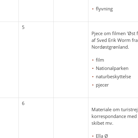
flyvning
5
Pjece om filmen 'Øst f
af Sved Erik Worm fra
Nordøstgrønland.
film
Nationalparken
naturbeskyttelse
pjecer
6
Materiale om turistrej
korrespondance med an
skibet mv.
Ella Ø