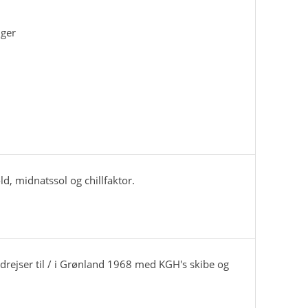
nger
d, midnatssol og chillfaktor.
ndrejser til / i Grønland 1968 med KGH's skibe og