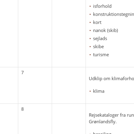
isforhold
konstruktionstegni
kort
nanok (skib)
sejlads
skibe
turisme
7
Udklip om klimaforhol
klima
8
Rejsekataloger fra ru
Grønlandsfly.