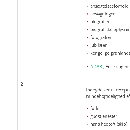
ansættelsesforhold
ansøgninger
biografier
biografiske oplysni
fotografier
jubilæer
kongelige grønlands
A 433
, Foreningen
2
Indbydelser til recep
mindehøjtidelighed eft
forlis
gudstjenester
hans hedtoft (skib)