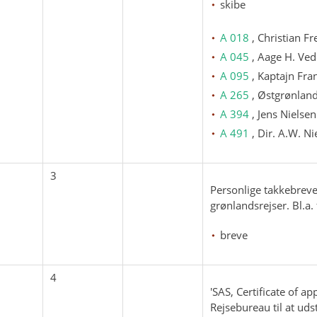
skibe
A 018
, Christian F
A 045
, Aage H. Ved
A 095
, Kaptajn Fr
A 265
, Østgrønlan
A 394
, Jens Nielse
A 491
, Dir. A.W. N
3
Personlige takkebreve
grønlandsrejser. Bl.a. 
breve
4
'SAS, Certificate of a
Rejsebureau til at udst