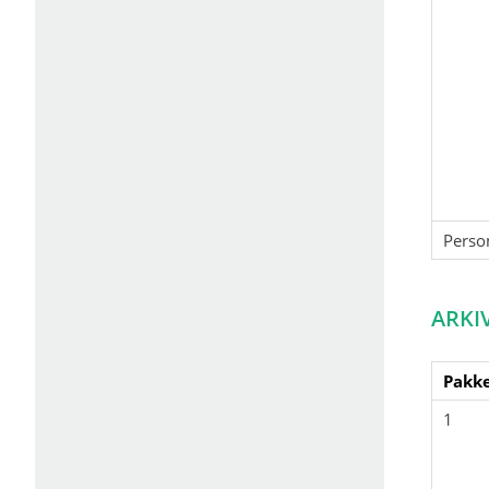
Perso
ARKI
Pakke
1