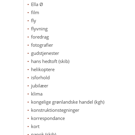
Ella Ø
film
fly
flyvning
foredrag
fotografier
gudstjenester
hans hedtoft (skib)
helikoptere
isforhold
jubilæer
klima
kongelige grønlandske handel (kgh)
konstruktionstegninger
korrespondance
kort
nanok (skib)