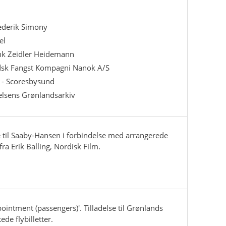
rederik Simonÿ
el
ank Zeidler Heidemann
dsk Fangst Kompagni Nanok A/S
n - Scoresbysund
ielsens Grønlandsarkiv
 til Saaby-Hansen i forbindelse med arrangerede
fra Erik Balling, Nordisk Film.
ppointment (passengers)'. Tilladelse til Grønlands
ede flybilletter.