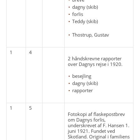
dagny (skib)
forlis
Teddy (skib)
Thostrup, Gustav
1
4
2 håndskrevne rapporter
over Dagnys rejse i 1920.
besejling
dagny (skib)
rapporter
1
5
Fotokopi af flaskepostbrev
om Dagnys forlis,
underskrevet af F. Hansen 1.
juni 1921. Fundet ved
Skotland. Original i familiens