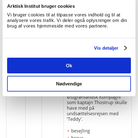
Arktisk Institut bruger cookies
1
2
Hansens ansøgning om og
Vi bruger cookies til at tilpasse vores indhold og til at
bevilling af orlov fra politiet
analysere vores trafik. Vi deler også oplysninger om din
og hans kontrakt med A/S
brug af vores hjemmeside med vores partnere.
Østgrønlandsk Kompagni fra
1920.
ansættelsesforhold
Vis detaljer
ansøgninger
arbejdsforhold
Ok
1
3
Nødvendige
Brev til F. Hansen af 17. juni
1921 fra komiteen bag
Østgrønlandsk Kompagni
som kaptajn Thostrup skulle
have med på
undsættelsesrejsen med
’Teddy’.
besejling
breve