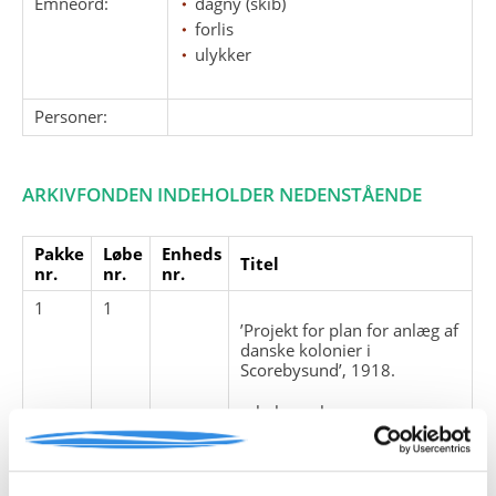
Emneord:
dagny (skib)
forlis
ulykker
Personer:
ARKIVFONDEN INDEHOLDER NEDENSTÅENDE
Pakke
Løbe
Enheds
Titel
nr.
nr.
nr.
1
1
’Projekt for plan for anlæg af
danske kolonier i
Scorebysund’, 1918.
bebyggelse
kolonier
kolonisering