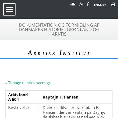
ENGLISH
DOKUMENTATION OG FORMIDLING AF
DANMARKS HISTORIE I GRØNLAND OG
ARKTIS
Arktisk Institut
« Tilbage til arkivoversigt
Arkivfond
Kaptajn F. Hansen
A 604
Beskrivelse:
Diverse arkivalier fra kaptajn F.
Hansen, der var kaptajn på Dagny,
da skibet blev skruet ned ved NØ-