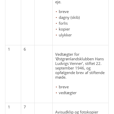
eje.
breve
dagny (skib)
forlis
kopier
ulykker
1
6
Vedtægter for
’Østgrønlandsklubben Hans
Ludvigs Venner’, stiftet 22.
september 1946, og
opfølgende brev af stiftende
møde.
breve
vedtægter
1
7
Avisudklip og fotokopier