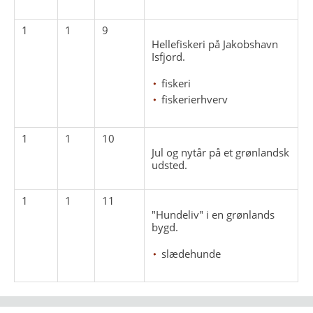
1
1
9
Hellefiskeri på Jakobshavn
Isfjord.
fiskeri
fiskerierhverv
1
1
10
Jul og nytår på et grønlandsk
udsted.
1
1
11
"Hundeliv" i en grønlands
bygd.
slædehunde