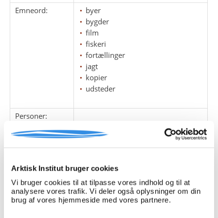
Emneord:
byer
bygder
film
fiskeri
fortællinger
jagt
kopier
udsteder
Personer:
ARKIVFONDEN INDEHOLDER NEDENSTÅENDE
Arktisk Institut bruger cookies
Pakke
Løbe
Enheds
Titel
Vi bruger cookies til at tilpasse vores indhold og til at
nr.
nr.
nr.
analysere vores trafik. Vi deler også oplysninger om din
1
1
brug af vores hjemmeside med vores partnere.
Historier fra / om Claushavn