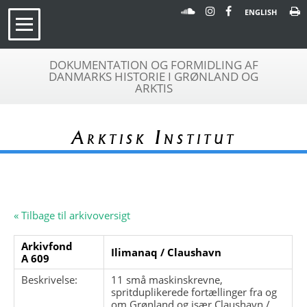
ENGLISH
DOKUMENTATION OG FORMIDLING AF
DANMARKS HISTORIE I GRØNLAND OG
ARKTIS
Arktisk Institut
« Tilbage til arkivoversigt
Arkivfond
Ilimanaq / Claushavn
A 609
Beskrivelse:
11 små maskinskrevne,
spritduplikerede fortællinger fra og
om Grønland og især Claushavn /