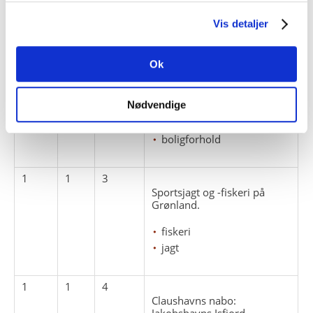
/ Ilimanaq.
Vis detaljer
1
1
1
Claushavn historie indtil
1921
Ok
1
1
2
Nødvendige
Grønlandske hjem
boligforhold
1
1
3
Sportsjagt og -fiskeri på
Grønland.
fiskeri
jagt
1
1
4
Claushavns nabo:
Jakobshavns Isfjord.