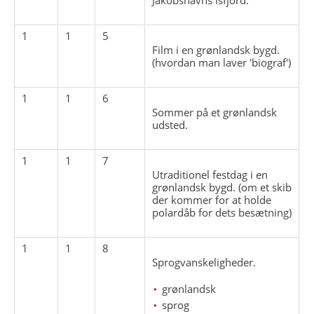
1
1
5
Film i en grønlandsk bygd.
(hvordan man laver 'biograf')
1
1
6
Sommer på et grønlandsk
udsted.
1
1
7
Utraditionel festdag i en
grønlandsk bygd. (om et skib
der kommer for at holde
polardåb for dets besætning)
1
1
8
Sprogvanskeligheder.
grønlandsk
sprog