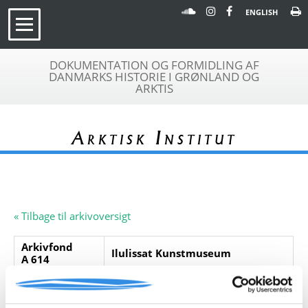
ENGLISH
DOKUMENTATION OG FORMIDLING AF
DANMARKS HISTORIE I GRØNLAND OG
ARKTIS
Arktisk Institut
« Tilbage til arkivoversigt
Arkivfond
Ilulissat Kunstmuseum
A 614
Beskrivelse:
Original maskinskrevet artikel til
Berlingske Tidende, december 1931
om Harald Moltke af Knud