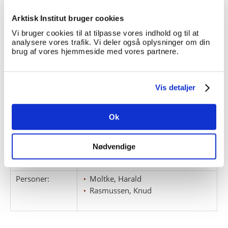
Rasmussen.
Arktisk Institut bruger cookies
Giver:
Vi bruger cookies til at tilpasse vores indhold og til at
Accessionsdato:
analysere vores trafik. Vi deler også oplysninger om din
brug af vores hjemmeside med vores partnere.
Klausuler:
Note:
Note eksisterer
Henvisninger
Vis detaljer
Relaterede
fonde:
Ok
Emneord:
avisartikler
kunst
Nødvendige
kunstnere
Personer:
Moltke, Harald
Rasmussen, Knud