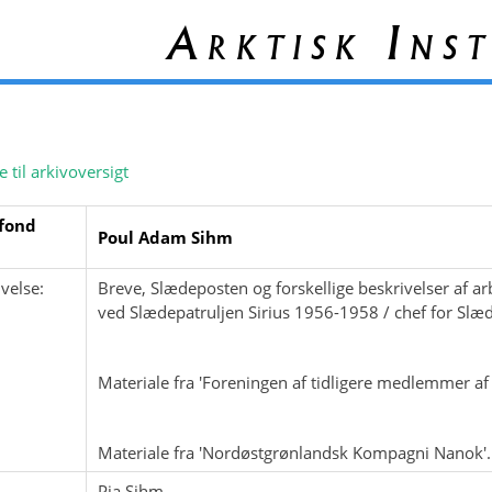
Arktisk Inst
e til arkivoversigt
fond
Poul Adam Sihm
velse:
Breve, Slædeposten og forskellige beskrivelser af a
ved Slædepatruljen Sirius 1956-1958 / chef for Slæd
Materiale fra 'Foreningen af tidligere medlemmer af
Materiale fra 'Nordøstgrønlandsk Kompagni Nanok'.
Pia Sihm