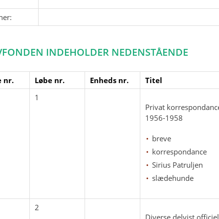
ner:
VFONDEN INDEHOLDER NEDENSTÅENDE
 nr.
Løbe nr.
Enheds nr.
Titel
1
Privat korrespondance
1956-1958
breve
korrespondance
Sirius Patruljen
slædehunde
2
Diverse delvist offic