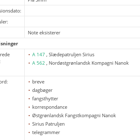
sionsdato:
ler:
Note eksisterer
sninger
erede
A 147
, Slædepatruljen Sirius
:
A 562
, Nordøstgrønlandsk Kompagni Nanok
ord:
breve
dagbøger
fangsthytter
korrespondance
Østgrønlandsk Fangstkompagni Nanok
Sirius Patruljen
telegrammer