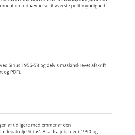
kument om udnævnelse til øverste politimyndighed i
 ved Sirius 1956-58 og delvis maskinskrevet afskrift
t og PDF).
ngen af tidligere medlemmer af den
depatrulje Sirius'. Bl.a. fra jubilæer i 1990 og