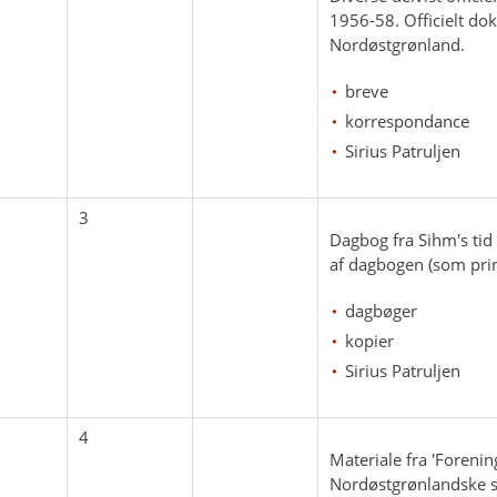
1956-58. Officielt do
Nordøstgrønland.
breve
korrespondance
Sirius Patruljen
3
Dagbog fra Sihm's tid
af dagbogen (som prin
dagbøger
kopier
Sirius Patruljen
4
Materiale fra 'Foreni
Nordøstgrønlandske slæ