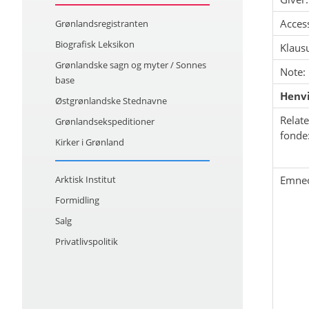
Acces
Grønlandsregistranten
Biografisk Leksikon
Klausu
Grønlandske sagn og myter / Sonnes
Note:
base
Henvi
Østgrønlandske Stednavne
Relat
Grønlandsekspeditioner
fonde
Kirker i Grønland
Arktisk Institut
Emne
Formidling
Salg
Privatlivspolitik