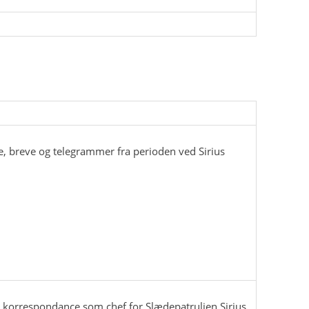
, breve og telegrammer fra perioden ved Sirius
iel korrespondance som chef for Slædepatruljen Sirius