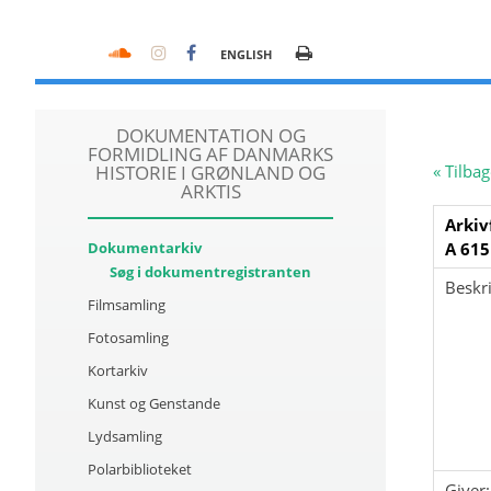
ENGLISH
DOKUMENTATION OG
FORMIDLING AF DANMARKS
HISTORIE I GRØNLAND OG
« Tilbag
ARKTIS
Arkiv
Dokumentarkiv
A 615
Søg i dokumentregistranten
Beskri
Filmsamling
Fotosamling
Kortarkiv
Kunst og Genstande
Lydsamling
Polarbiblioteket
Giver: