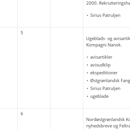
2000. Rekrutteringshæ
Sirius Patruljen
5
Ugeblads- og avisarti
Kompagni Nanok.
avisartikler
avisudklip
ekspeditioner
Østgrønlandsk Fan
Sirius Patruljen
ugeblade
6
Nordøstgrønlandsk Ko
nyhedsbreve og Feltr