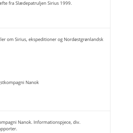
fte fra Slædepatruljen Sirius 1999.
kler om Sirius, ekspeditioner og Nordøstgrønlandsk
gstkompagni Nanok
mpagni Nanok. Informationspjece, div.
apporter.