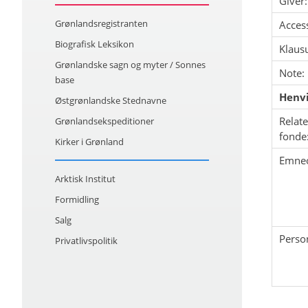
Giver:
Grønlandsregistranten
Acces
Biografisk Leksikon
Klausu
Grønlandske sagn og myter / Sonnes
Note:
base
Henvi
Østgrønlandske Stednavne
Relat
Grønlandsekspeditioner
fonde
Kirker i Grønland
Emne
Arktisk Institut
Formidling
Salg
Perso
Privatlivspolitik