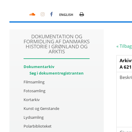
ENGLISH
DOKUMENTATION OG
FORMIDLING AF DANMARKS
HISTORIE I GRØNLAND OG
« Tilbag
ARKTIS
Arkiv
Dokumentarkiv
A 621
Søg i dokumentregistranten
Beskri
Filmsamling
Fotosamling
Kortarkiv
Kunst og Genstande
Lydsamling
Polarbiblioteket