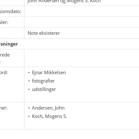
John Andersen og Mogens S. Koch
sionsdato:
ler:
Note eksisterer
sninger
erede
:
ord:
Ejnar Mikkelsen
fotografier
udstillinger
ner:
Andersen, John
Koch, Mogens S.