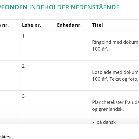
VFONDEN INDEHOLDER NEDENSTÅENDE
 nr.
Løbe nr.
Enheds nr.
Titel
1
Ringbind med dokumen
100 år'.
2
Løsblade med dokumen
100 år'. Tekst og foto.
3
Planchetekster fra ud
og grønlandsk.
på dansk
på grønlandsk
okies