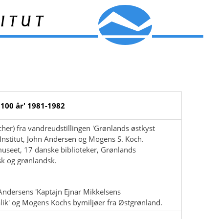
itut
100 år' 1981-1982
her) fra vandreudstillingen 'Grønlands østkyst
Institut, John Andersen og Mogens S. Koch.
museet, 17 danske biblioteker, Grønlands
sk og grønlandsk.
hn Andersens 'Kaptajn Ejnar Mikkelsens
ik' og Mogens Kochs bymiljøer fra Østgrønland.