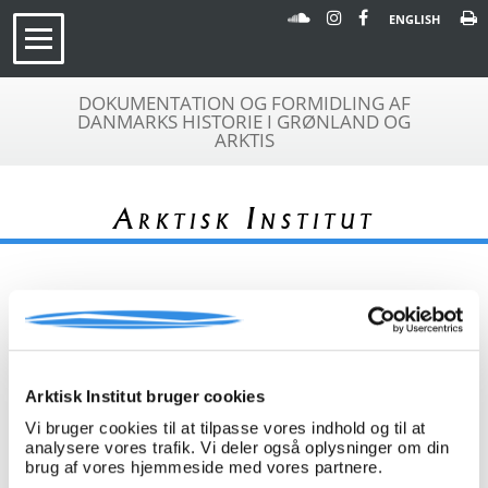
ENGLISH
DOKUMENTATION OG FORMIDLING AF
DANMARKS HISTORIE I GRØNLAND OG
ARKTIS
Arktisk Institut
« Tilbage til arkivoversigt
Arkivfond
'Velkommen til Grønland'
Arktisk Institut bruger cookies
A 622
layoutmateriale 1971-1976
Vi bruger cookies til at tilpasse vores indhold og til at
Beskrivelse:
Samlingen er endnu ikke
analysere vores trafik. Vi deler også oplysninger om din
færdigregistreret - kontakt
brug af vores hjemmeside med vores partnere.
arkivchefen.