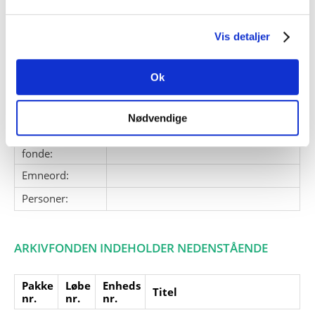
Giver:
Fundet i fotoarkivet under
oprydning 2020: acc.nr. 2020-028
Vis detaljer
Accessionsdato:
Klausuler:
Ok
Note:
Ingen note registreret
Henvisninger
Nødvendige
Relaterede
fonde:
Emneord:
Personer:
ARKIVFONDEN INDEHOLDER NEDENSTÅENDE
Pakke
Løbe
Enheds
Titel
nr.
nr.
nr.