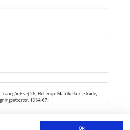
ranegårdsvej 26, Hellerup. Matrikelkort, skøde,
ygningsattester, 1964-67.
et
Ok