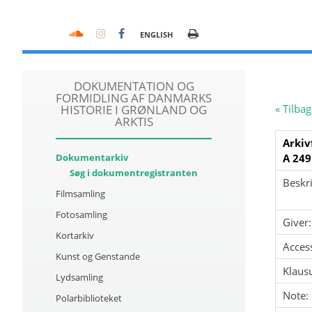
ENGLISH
DOKUMENTATION OG
FORMIDLING AF DANMARKS
HISTORIE I GRØNLAND OG
« Tilbag
ARKTIS
Arkiv
Dokumentarkiv
A 249
Søg i dokumentregistranten
Beskri
Filmsamling
Fotosamling
Giver:
Kortarkiv
Acces
Kunst og Genstande
Klausu
Lydsamling
Note:
Polarbiblioteket