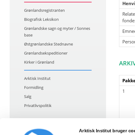
Henvi
Grønlandsregistranten
Relat
Biografisk Leksikon
fonde
Grønlandske sagn og myter / Sonnes
Emne
base
Perso
Østgrønlandske Stednavne
Grønlandsekspeditioner
ARKI
Kirker i Grønland
Arktisk Institut
Pakke
Formidling
1
Salg
Privatlivspolitik
Arktisk Institut bruger co