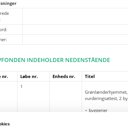
sninger
erede
:
ord:
ner:
VFONDEN INDEHOLDER NEDENSTÅENDE
 nr.
Løbe nr.
Enheds nr.
Titel
1
Grønlænderhjemmet, T
vurderingsattest, 2 b
byggerier
Grønlænderhjemm
okies