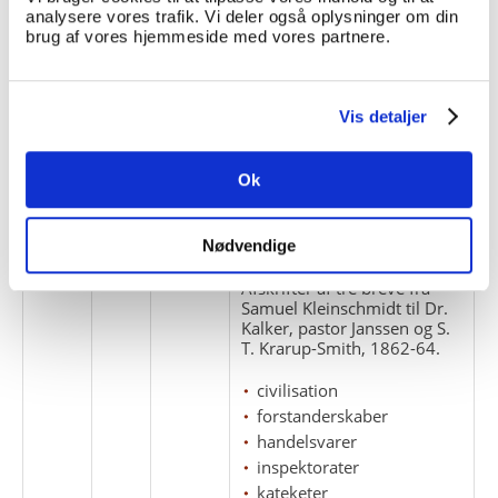
analysere vores trafik. Vi deler også oplysninger om din
1
1
brug af vores hjemmeside med vores partnere.
Kort over Godthåbfjorden
med grønlandske navne.
Trykt i Inspektoratets
Bogtrykkeri 1860.
Vis detaljer
kort
missionærer
Ok
på grønlandsk
Nødvendige
1
2
Afskrifter af tre breve fra
Samuel Kleinschmidt til Dr.
Kalker, pastor Janssen og S.
T. Krarup-Smith, 1862-64.
civilisation
forstanderskaber
handelsvarer
inspektorater
kateketer