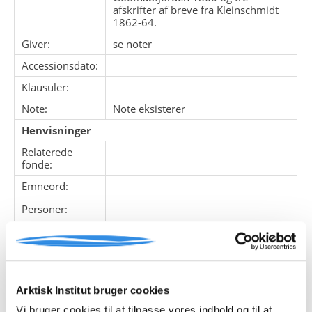
afskrifter af breve fra Kleinschmidt
1862-64.
Giver:
se noter
Accessionsdato:
Klausuler:
Note:
Note eksisterer
Henvisninger
Relaterede
fonde:
Emneord:
Personer:
ARKIVFONDEN INDEHOLDER NEDENSTÅENDE
Arktisk Institut bruger cookies
Pakke
Løbe
Enheds
Titel
nr.
nr.
nr.
Vi bruger cookies til at tilpasse vores indhold og til at