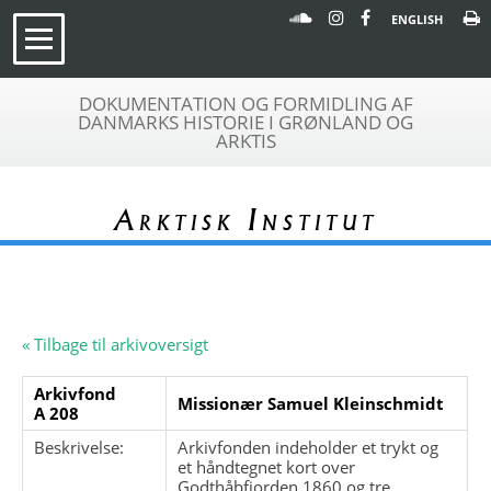
ENGLISH
DOKUMENTATION OG FORMIDLING AF
DANMARKS HISTORIE I GRØNLAND OG
ARKTIS
Arktisk Institut
« Tilbage til arkivoversigt
Arkivfond
Missionær Samuel Kleinschmidt
A 208
Beskrivelse:
Arkivfonden indeholder et trykt og
et håndtegnet kort over
Godthåbfjorden 1860 og tre