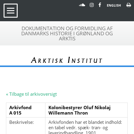
ENGLISH
DOKUMENTATION OG FORMIDLING AF
DANMARKS HISTORIE I GRØNLAND OG
ARKTIS
Arktisk Institut
« Tilbage til arkivoversigt
Arkivfond
Kolonibestyrer Oluf Nikolaj
A 015
Willemann Thron
Beskrivelse:
Arkivfonden har et blandet indhold:
en tabel vedr. spæk- tran- og
leverindhandling, 1901.