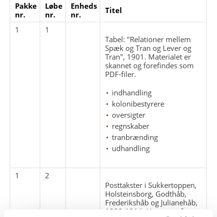
Pakke
Løbe
Enheds
Titel
nr.
nr.
nr.
1
1
Tabel: "Relationer mellem
Spæk og Tran og Lever og
Tran", 1901. Materialet er
skannet og forefindes som
PDF-filer.
indhandling
kolonibestyrere
oversigter
regnskaber
tranbrænding
udhandling
1
2
Posttakster i Sukkertoppen,
Holsteinsborg, Godthåb,
Frederikshåb og Julianehåb,
1888-1914. Haves også som