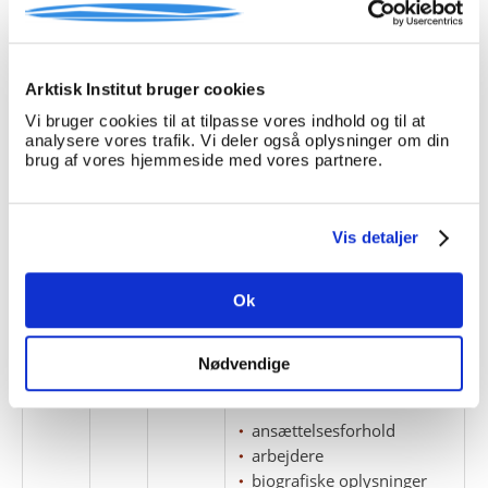
PDF-fil.
breve
posttakster
Arktisk Institut bruger cookies
postvæsen
Vi bruger cookies til at tilpasse vores indhold og til at
analysere vores trafik. Vi deler også oplysninger om din
1
3
brug af vores hjemmeside med vores partnere.
Rationeringskort, 1915-19.
kolonibestyrere
Vis detaljer
rationeringskort
Ok
1
4
Biografiske notater om
danske i Grønland,
Nødvendige
Upernavik. Underbetjente og
mandskab.
ansættelsesforhold
arbejdere
biografiske oplysninger