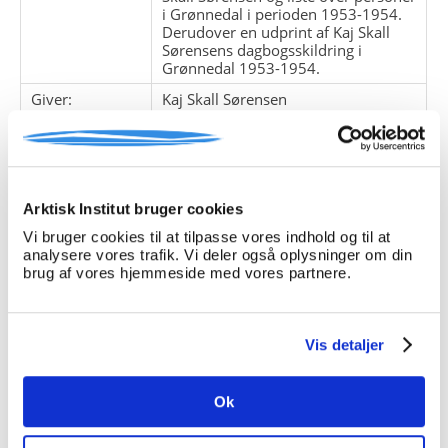
i Grønnedal i perioden 1953-1954.
Derudover en udprint af Kaj Skall
Sørensens dagbogsskildring i
Grønnedal 1953-1954.
Giver:
Kaj Skall Sørensen
Accessionsdato:
Klausuler:
Note:
Note eksisterer
Arktisk Institut bruger cookies
Henvisninger
Vi bruger cookies til at tilpasse vores indhold og til at
Relaterede
analysere vores trafik. Vi deler også oplysninger om din
fonde:
brug af vores hjemmeside med vores partnere.
Emneord:
Personer:
Vis detaljer
Ok
ARKIVFONDEN INDEHOLDER NEDENSTÅENDE