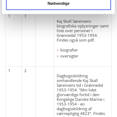
Pakke
Løbe
Enheds
Nødvendige
Titel
nr.
nr.
nr.
1
1
Kaj Skall Sørensens
biografiske oplysninger samt
liste over personer i
Grønnedal 1953-1954.
Findes også som pdf.
biografier
oversigter
1
2
Dagbogsskildring
omhandlende Kaj Skall
Sørensens tid i Grønnedal
1953-1954. "Min lidet
glorværdige fortid i den
Kongelige Danske Marine i
1953-1954 - en
dagbogsskildring af
værnepligtig 4823". Findes