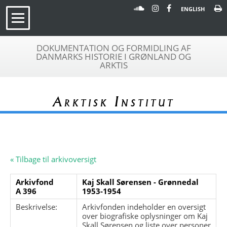
ENGLISH
DOKUMENTATION OG FORMIDLING AF
DANMARKS HISTORIE I GRØNLAND OG
ARKTIS
Arktisk Institut
« Tilbage til arkivoversigt
Arkivfond
Kaj Skall Sørensen - Grønnedal
A 396
1953-1954
Beskrivelse:
Arkivfonden indeholder en oversigt
over biografiske oplysninger om Kaj
Skall Sørensen og liste over personer