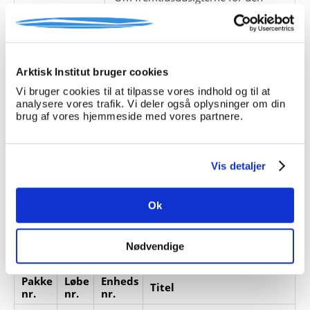
eskimoiske race i Grønland', 1885.
Giver:
Skolebestyrer Knud Binzer
Accessionsdato:
Arktisk Institut bruger cookies
Klausuler:
Vi bruger cookies til at tilpasse vores indhold og til at
Note:
Note eksisterer
analysere vores trafik. Vi deler også oplysninger om din
Henvisninger
brug af vores hjemmeside med vores partnere.
Relaterede
fonde:
Vis detaljer
Emneord:
Personer:
Ok
ARKIVFONDEN INDEHOLDER NEDENSTÅENDE
Nødvendige
Pakke
Løbe
Enheds
Titel
nr.
nr.
nr.