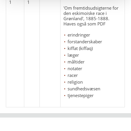
1
1
'Om fremtidsudsigterne for
den eskimoiske race i
Grønland', 1885-1888.
Haves også som PDF
erindringer
forstanderskaber
kiffat (kiffaq)
læger
måltider
notater
racer
religion
sundhedsvæsen
tjenestepiger
Strandgade 102
1401 København K
arktisk@arktisk.dk
+45 32315050
Åbningstider: mandag-fredag kl. 9-15.