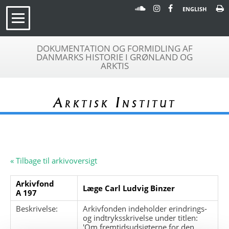
ENGLISH
DOKUMENTATION OG FORMIDLING AF
DANMARKS HISTORIE I GRØNLAND OG
ARKTIS
Arktisk Institut
« Tilbage til arkivoversigt
Arkivfond
Læge Carl Ludvig Binzer
A 197
Beskrivelse:
Arkivfonden indeholder erindrings-
og indtryksskrivelse under titlen:
'Om fremtidsudsigterne for den