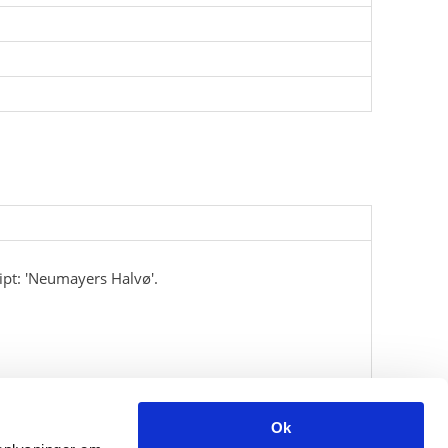
ipt: 'Neumayers Halvø'.
Ok