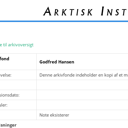
Arktisk Inst
e til arkivoversigt
fond
Godfred Hansen
velse:
Denne arkivfonde indeholder en kopi af et m
sionsdato:
ler:
Note eksisterer
sninger