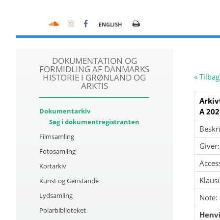
ENGLISH
DOKUMENTATION OG
FORMIDLING AF DANMARKS
HISTORIE I GRØNLAND OG
« Tilbag
ARKTIS
Arkiv
Dokumentarkiv
A 202
Søg i dokumentregistranten
Beskri
Filmsamling
Giver:
Fotosamling
Acces
Kortarkiv
Klausu
Kunst og Genstande
Lydsamling
Note:
Polarbiblioteket
Henvi