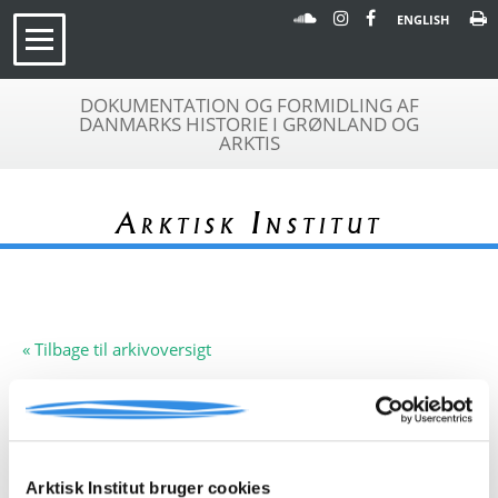
ENGLISH
DOKUMENTATION OG FORMIDLING AF
DANMARKS HISTORIE I GRØNLAND OG
ARKTIS
Arktisk Institut
« Tilbage til arkivoversigt
Arkivfond
Vorre Thykjær
A 205
Beskrivelse:
Arkivfonden indeholder
dagbogsbrev fra fangsthytte i
Arktisk Institut bruger cookies
Germaniahavn 1921-22. 16 små