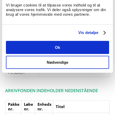
fotografier er vedlagt.
Vi bruger cookies til at tilpasse vores indhold og til at
analysere vores trafik. Vi deler også oplysninger om din
Giver:
Niels Bomholt
brug af vores hjemmeside med vores partnere.
Accessionsdato:
Klausuler:
Vis detaljer
Note:
Note eksisterer
Henvisninger
Ok
Relaterede
fonde:
Nødvendige
Emneord:
Personer:
ARKIVFONDEN INDEHOLDER NEDENSTÅENDE
Pakke
Løbe
Enheds
Titel
nr.
nr.
nr.