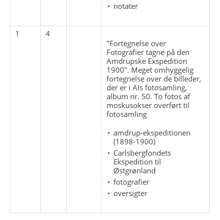
notater
1
4
"Fortegnelse over
Fotografier tagne på den
Amdrupske Exspedition
1900". Meget omhyggelig
fortegnelse over de billeder,
der er i AIs fotosamling,
album nr. 50. To fotos af
moskusokser overført til
fotosamling
amdrup-ekspeditionen
(1898-1900)
Carlsbergfondets
Ekspedition til
Østgrønland
fotografier
oversigter