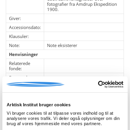
fotografier fra Amdrup Ekspedition
1900.
Giver:
Accessionsdato:
Klausuler:
Note:
Note eksisterer
Henvisninger
Relaterede
fonde:
Emneord:
Personer:
Arktisk Institut bruger cookies
ARKIVFONDEN INDEHOLDER NEDENSTÅENDE
Vi bruger cookies til at tilpasse vores indhold og til at
analysere vores trafik. Vi deler også oplysninger om din
Pakke
Løbe
Enheds
brug af vores hjemmeside med vores partnere.
Titel
nr.
nr.
nr.