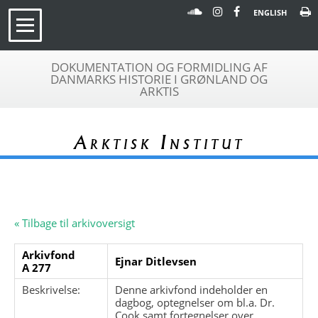
ENGLISH
DOKUMENTATION OG FORMIDLING AF
DANMARKS HISTORIE I GRØNLAND OG
ARKTIS
Arktisk Institut
« Tilbage til arkivoversigt
Arkivfond
Ejnar Ditlevsen
A 277
Beskrivelse:
Denne arkivfond indeholder en
dagbog, optegnelser om bl.a. Dr.
Cook samt fortegnelser over