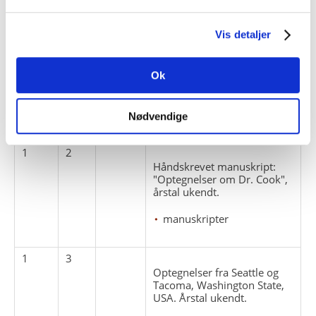
1
1
"Dagbog fra Det stille Hav"
Vis detaljer
optegnelser fra The Anglo
American Expedition, 1906.
Ok
dagbøger
The Anglo American
Expedition
Nødvendige
1
2
Håndskrevet manuskript:
"Optegnelser om Dr. Cook",
årstal ukendt.
manuskripter
1
3
Optegnelser fra Seattle og
Tacoma, Washington State,
USA. Årstal ukendt.