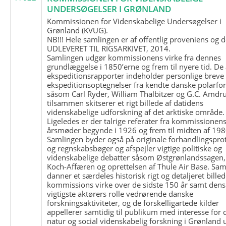
UNDERSØGELSER I GRØNLAND
Kommissionen for Videnskabelige Undersøgelser i
Grønland (KVUG).
NB!!! Hele samlingen er af offentlig proveniens og d
UDLEVERET TIL RIGSARKIVET, 2014.
Samlingen udgør kommissionens virke fra dennes
grundlæggelse i 1850’erne og frem til nyere tid. De
ekspeditionsrapporter indeholder personlige breve
ekspeditionsoptegnelser fra kendte danske polarfo
såsom Carl Ryder, William Thalbitzer og G.C. Amdru
tilsammen skitserer et rigt billede af datidens
videnskabelige udforskning af det arktiske område.
Ligeledes er der talrige referater fra kommissionen
årsmøder begynde i 1926 og frem til midten af 198
Samlingen byder også på originale forhandlingspro
og regnskabsbøger og afspejler vigtige politiske og
videnskabelige debatter såsom Østgrønlandssagen,
Koch-Affæren og oprettelsen af Thule Air Base. Sa
danner et særdeles historisk rigt og detaljeret billed
kommissions virke over de sidste 150 år samt dens
vigtigste aktørers rolle vedrørende danske
forskningsaktiviteter, og de forskelligartede kilder
appellerer samtidig til publikum med interesse for 
natur og social videnskabelig forskning i Grønland