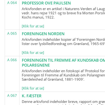
A 064
PROFESSOR OVE PAULSEN
Arkivfonden er en artikel i Naturens Verden af Lau
vedr. hans rejse 1921 og to breve fra Morten Porsil
Kochs manus, 1922.
[Klik for at se]
A 065
FORENINGEN NORDEN
Arkivfonden indeholder kopier af 'Foreningen Nor
lister over lysbilledforedrag om Grønland, 1965-69'
[Klik for at se]
A 066
FORENINGEN TIL FREMME AF KUNDSKAB O
POLAREGNENE
Arkivfonden indeholder en fotokopi af 'Protokol for
Foreningen til Fremme af Kundskab om Polaregnene
Særdeleshed af Grønland, 1881-1909'.
[Klik for at se]
A 067
K. FÆSTER
Denne arkivfond indeholder breve, rapport om grø