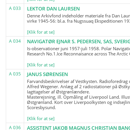
A 033
LEKTOR DAN LAURSEN
Denne Arkivfond indeholder materiale fra Dan Lau
virke 1945-56: bl.a. fra Nugssuaq Ekspeditionen 19
[Klik for at se]
A 034
NAVIGATØR EJNAR S. PEDERSEN, SAS, SVERI
Is-observationer juni 1957-juli 1958. Polar Navigat
Research No.1.Ice Reconnaisance across The Arctic
[Klik for at se]
A 035
JANUS SØRENSEN
Farvandsbeskrivelser af Vestkysten. Radioforedrag
Alfred Wegener. Anlæg af 2 radiostationer på Østky
Iagttagelser af Østgrønlændere.
Masterejsning, ill. Opmåling af Liverpool Land. Illus
Østgrønland. Kort over Liverpoolkysten og indsejlin
Scoresbysund.
[Klik for at se]
A 036
ASSISTENT JAKOB MAGNUS CHRISTIAN BAN