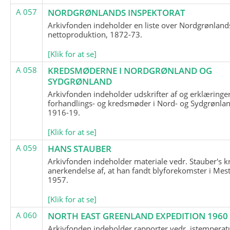
A 057
NORDGRØNLANDS INSPEKTORAT
Arkivfonden indeholder en liste over Nordgrønland
nettoproduktion, 1872-73.
[Klik for at se]
A 058
KREDSMØDERNE I NORDGRØNLAND OG
SYDGRØNLAND
Arkivfonden indeholder udskrifter af og erklæringer
forhandlings- og kredsmøder i Nord- og Sydgrønlan
1916-19.
[Klik for at se]
A 059
HANS STAUBER
Arkivfonden indeholder materiale vedr. Stauber's k
anerkendelse af, at han fandt blyforekomster i Mest
1957.
[Klik for at se]
A 060
NORTH EAST GREENLAND EXPEDITION 1960
Arkivfonden indeholder rapporter vedr. istemperatu