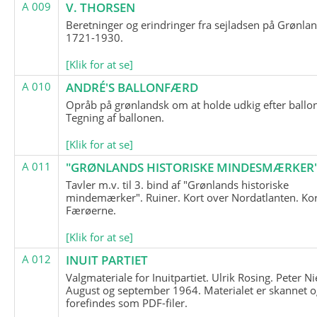
A 009
V. THORSEN
Beretninger og erindringer fra sejladsen på Grønla
1721-1930.
[Klik for at se]
A 010
ANDRÉ'S BALLONFÆRD
Opråb på grønlandsk om at holde udkig efter ballo
Tegning af ballonen.
[Klik for at se]
A 011
"GRØNLANDS HISTORISKE MINDESMÆRKER
Tavler m.v. til 3. bind af "Grønlands historiske
mindemærker". Ruiner. Kort over Nordatlanten. Kor
Færøerne.
[Klik for at se]
A 012
INUIT PARTIET
Valgmateriale for Inuitpartiet. Ulrik Rosing. Peter Ni
August og september 1964. Materialet er skannet o
forefindes som PDF-filer.