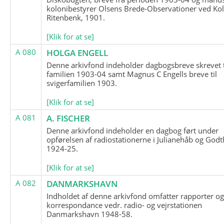
kolonibestyrer Olsens Brede-Observationer ved Ko
Ritenbenk, 1901.
[Klik for at se]
A 080
HOLGA ENGELL
Denne arkivfond indeholder dagbogsbreve skrevet t
familien 1903-04 samt Magnus C Engells breve til
svigerfamilien 1903.
[Klik for at se]
A 081
A. FISCHER
Denne arkivfond indeholder en dagbog ført under
opførelsen af radiostationerne i Julianehåb og Godt
1924-25.
[Klik for at se]
A 082
DANMARKSHAVN
Indholdet af denne arkivfond omfatter rapporter o
korrespondance vedr. radio- og vejrstationen
Danmarkshavn 1948-58.