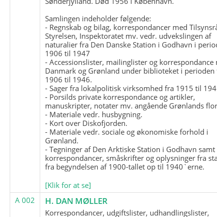
Sønderjylland. Død 1956 i København.
Samlingen indeholder følgende:
- Regnskab og bilag, korrespondancer med Tilsynsr
Styrelsen, Inspektoratet mv. vedr. udvekslingen af
naturalier fra Den Danske Station i Godhavn i perio
1906 til 1947
- Accessionslister, mailinglister og korrespondanc
Danmark og Grønland under biblioteket i perioden 
1906 til 1946.
- Sager fra lokalpolitisk virksomhed fra 1915 til 194
- Porsilds private korrespondance og artikler,
manuskripter, notater mv. angående Grønlands flor
- Materiale vedr. husbygning.
- Kort over Diskofjorden.
- Materiale vedr. sociale og økonomiske forhold i
Grønland.
- Tegninger af Den Arktiske Station i Godhavn samt
korrespondancer, småskrifter og oplysninger fra st
fra begyndelsen af 1900-tallet op til 1940`erne.
[Klik for at se]
A 002
H. DAN MØLLER
Korrespondancer, udgiftslister, udhandlingslister,