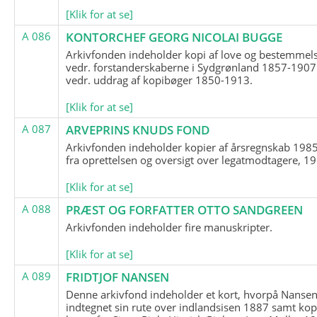
[Klik for at se]
A 086
KONTORCHEF GEORG NICOLAI BUGGE
Arkivfonden indeholder kopi af love og bestemmel
vedr. forstanderskaberne i Sydgrønland 1857-1907
vedr. uddrag af kopibøger 1850-1913.
[Klik for at se]
A 087
ARVEPRINS KNUDS FOND
Arkivfonden indeholder kopier af årsregnskab 1985
fra oprettelsen og oversigt over legatmodtagere, 1
[Klik for at se]
A 088
PRÆST OG FORFATTER OTTO SANDGREEN
Arkivfonden indeholder fire manuskripter.
[Klik for at se]
A 089
FRIDTJOF NANSEN
Denne arkivfond indeholder et kort, hvorpå Nansen
indtegnet sin rute over indlandsisen 1887 samt kop