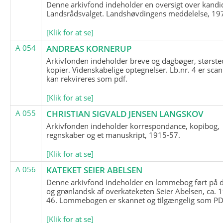
Denne arkivfond indeholder en oversigt over kandid
Landsrådsvalget. Landshøvdingens meddelelse, 19
[Klik for at se]
A 054
ANDREAS KORNERUP
Arkivfonden indeholder breve og dagbøger, største
kopier. Videnskabelige optegnelser. Lb.nr. 4 er sca
kan rekvireres som pdf.
[Klik for at se]
A 055
CHRISTIAN SIGVALD JENSEN LANGSKOV
Arkivfonden indeholder korrespondance, kopibog,
regnskaber og et manuskript, 1915-57.
[Klik for at se]
A 056
KATEKET SEIER ABELSEN
Denne arkivfond indeholder en lommebog ført på 
og grønlandsk af overkateketen Seier Abelsen, ca. 
46. Lommebogen er skannet og tilgængelig som PDF
[Klik for at se]