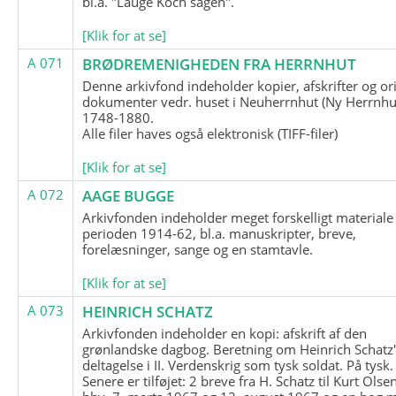
bl.a. "Lauge Koch sagen".
[Klik for at se]
A 071
BRØDREMENIGHEDEN FRA HERRNHUT
Denne arkivfond indeholder kopier, afskrifter og or
dokumenter vedr. huset i Neuherrnhut (Ny Herrnhut
1748-1880.
Alle filer haves også elektronisk (TIFF-filer)
[Klik for at se]
A 072
AAGE BUGGE
Arkivfonden indeholder meget forskelligt materiale 
perioden 1914-62, bl.a. manuskripter, breve,
forelæsninger, sange og en stamtavle.
[Klik for at se]
A 073
HEINRICH SCHATZ
Arkivfonden indeholder en kopi: afskrift af den
grønlandske dagbog. Beretning om Heinrich Schatz
deltagelse i II. Verdenskrig som tysk soldat. På tysk.
Senere er tilføjet: 2 breve fra H. Schatz til Kurt Olsen