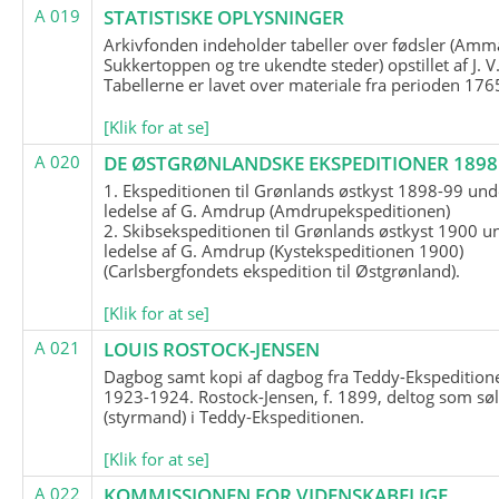
A 019
STATISTISKE OPLYSNINGER
Arkivfonden indeholder tabeller over fødsler (Amma
Sukkertoppen og tre ukendte steder) opstillet af J. V
Tabellerne er lavet over materiale fra perioden 17
[Klik for at se]
A 020
DE ØSTGRØNLANDSKE EKSPEDITIONER 1898 
1. Ekspeditionen til Grønlands østkyst 1898-99 und
ledelse af G. Amdrup (Amdrupekspeditionen)
2. Skibsekspeditionen til Grønlands østkyst 1900 u
ledelse af G. Amdrup (Kystekspeditionen 1900)
(Carlsbergfondets ekspedition til Østgrønland).
[Klik for at se]
A 021
LOUIS ROSTOCK-JENSEN
Dagbog samt kopi af dagbog fra Teddy-Ekspedition
1923-1924. Rostock-Jensen, f. 1899, deltog som søl
(styrmand) i Teddy-Ekspeditionen.
[Klik for at se]
A 022
KOMMISSIONEN FOR VIDENSKABELIGE