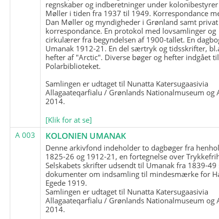
regnskaber og indberetninger under kolonibestyrer
Møller i tiden fra 1937 til 1949. Korrespondance m
Dan Møller og myndigheder i Grønland samt privat
korrespondance. En protokol med lovsamlinger og
cirkulærer fra begyndelsen af 1900-tallet. En dagbo
Umanak 1912-21. En del særtryk og tidsskrifter, bl.
hefter af "Arctic". Diverse bøger og hefter indgået ti
Polarbiblioteket.
Samlingen er udtaget til Nunatta Katersugaasivia
Allagaateqarfialu / Grønlands Nationalmuseum og A
2014.
[Klik for at se]
A 003
KOLONIEN UMANAK
Denne arkivfond indeholder to dagbøger fra henhol
1825-26 og 1912-21, en fortegnelse over Trykkefri
Selskabets skrifter udsendt til Umanak fra 1839-49
dokumenter om indsamling til mindesmærke for H
Egede 1919.
Samlingen er udtaget til Nunatta Katersugaasivia
Allagaateqarfialu / Grønlands Nationalmuseum og A
2014.