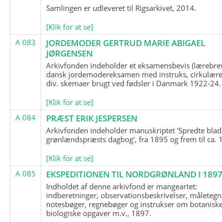
Samlingen er udleveret til Rigsarkivet, 2014.
[Klik for at se]
A 083
JORDEMODER GERTRUD MARIE ABIGAEL
JØRGENSEN
Arkivfonden indeholder et eksamensbevis (lærebre
dansk jordemodereksamen med instruks, cirkulære
div. skemaer brugt ved fødsler i Danmark 1922-24.
[Klik for at se]
A 084
PRÆST ERIK JESPERSEN
Arkivfonden indeholder manuskriptet 'Spredte blad
grønlændspræsts dagbog', fra 1895 og frem til ca. 
[Klik for at se]
A 085
EKSPEDITIONEN TIL NORDGRØNLAND I 189
Indholdet af denne arkivfond er mangeartet:
indberetninger, observationsbeskrivelser, måletegn
notesbøger, regnebøger og instrukser om botanisk
biologiske opgaver m.v., 1897.