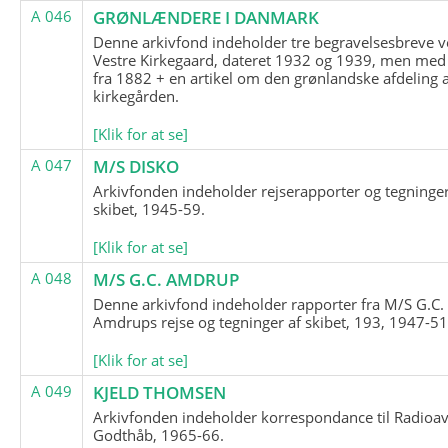
A 046
GRØNLÆNDERE I DANMARK
Denne arkivfond indeholder tre begravelsesbreve v
Vestre Kirkegaard, dateret 1932 og 1939, men med
fra 1882 + en artikel om den grønlandske afdeling 
kirkegården.
[Klik for at se]
A 047
M/S DISKO
Arkivfonden indeholder rejserapporter og tegninge
skibet, 1945-59.
[Klik for at se]
A 048
M/S G.C. AMDRUP
Denne arkivfond indeholder rapporter fra M/S G.C.
Amdrups rejse og tegninger af skibet, 193, 1947-51
[Klik for at se]
A 049
KJELD THOMSEN
Arkivfonden indeholder korrespondance til Radioav
Godthåb, 1965-66.