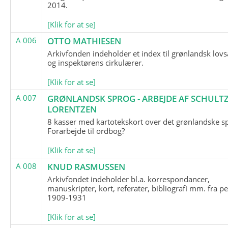
2014.
[Klik for at se]
A 006
OTTO MATHIESEN
Arkivfonden indeholder et index til grønlandsk lov
og inspektørens cirkulærer.
[Klik for at se]
A 007
GRØNLANDSK SPROG - ARBEJDE AF SCHULTZ
LORENTZEN
8 kasser med kartotekskort over det grønlandske s
Forarbejde til ordbog?
[Klik for at se]
A 008
KNUD RASMUSSEN
Arkivfondet indeholder bl.a. korrespondancer,
manuskripter, kort, referater, bibliografi mm. fra p
1909-1931
[Klik for at se]