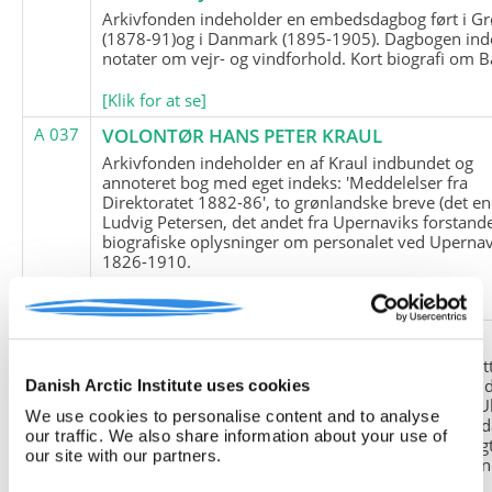
Arkivfonden indeholder en embedsdagbog ført i G
(1878-91)og i Danmark (1895-1905). Dagbogen ind
notater om vejr- og vindforhold. Kort biografi om B
[Klik for at se]
A 037
VOLONTØR HANS PETER KRAUL
Arkivfonden indeholder en af Kraul indbundet og
annoteret bog med eget indeks: 'Meddelelser fra
Direktoratet 1882-86', to grønlandske breve (det en
Ludvig Petersen, det andet fra Upernaviks forstand
biografiske oplysninger om personalet ved Upernav
1826-1910.
[Klik for at se]
A 038
FRIEDRICH LITTMANN
Denne arkivfond indeholder en kopi af Friedrich Li
upublicerede erindringer. Originalen befinder sig i 
Danish Arctic Institute uses cookies
tyske historiker Franz Selingers privatarkiv i byen U
We use cookies to personalise content and to analyse
Tyskland. Friedrich Littmann var en af de tyske sold
our traffic. We also share information about your use of
der var med i vejrstationen "Holzauge" i Hansa Bugt
our site with our partners.
Nordøstgrønland under Anden Verdenskrig. Statio
"Holzauge" blev opdaget af Nordøstgrønlands