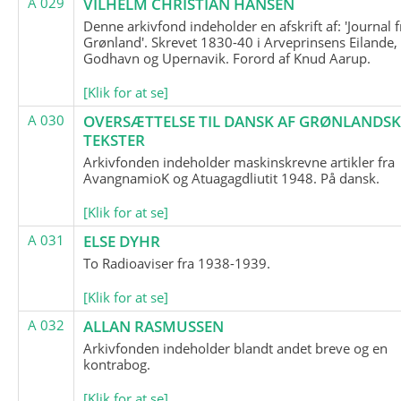
A 029
VILHELM CHRISTIAN HANSEN
Denne arkivfond indeholder en afskrift af: 'Journal f
Grønland'. Skrevet 1830-40 i Arveprinsens Eilande,
Godhavn og Upernavik. Forord af Knud Aarup.
[Klik for at se]
A 030
OVERSÆTTELSE TIL DANSK AF GRØNLANDSK
TEKSTER
Arkivfonden indeholder maskinskrevne artikler fra
AvangnamioK og Atuagagdliutit 1948. På dansk.
[Klik for at se]
A 031
ELSE DYHR
To Radioaviser fra 1938-1939.
[Klik for at se]
A 032
ALLAN RASMUSSEN
Arkivfonden indeholder blandt andet breve og en
kontrabog.
[Klik for at se]