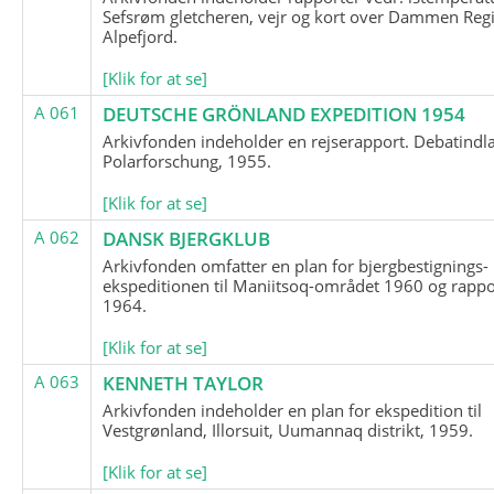
Sefsrøm gletcheren, vejr og kort over Dammen Reg
Alpefjord.
[Klik for at se]
A 061
DEUTSCHE GRÖNLAND EXPEDITION 1954
Arkivfonden indeholder en rejserapport. Debatindl
Polarforschung, 1955.
[Klik for at se]
A 062
DANSK BJERGKLUB
Arkivfonden omfatter en plan for bjergbestignings-
ekspeditionen til Maniitsoq-området 1960 og rappo
1964.
[Klik for at se]
A 063
KENNETH TAYLOR
Arkivfonden indeholder en plan for ekspedition til
Vestgrønland, Illorsuit, Uumannaq distrikt, 1959.
[Klik for at se]