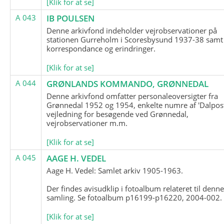
[Klik for at se]
A 043
IB POULSEN
Denne arkivfond indeholder vejrobservationer på
stationen Gurreholm i Scoresbysund 1937-38 samt
korrespondance og erindringer.
[Klik for at se]
A 044
GRØNLANDS KOMMANDO, GRØNNEDAL
Denne arkivfond omfatter personaleoversigter fra
Grønnedal 1952 og 1954, enkelte numre af 'Dalpost
vejledning for besøgende ved Grønnedal,
vejrobservationer m.m.
[Klik for at se]
A 045
AAGE H. VEDEL
Aage H. Vedel: Samlet arkiv 1905-1963.
Der findes avisudklip i fotoalbum relateret til denn
samling. Se fotoalbum p16199-p16220, 2004-002.
[Klik for at se]