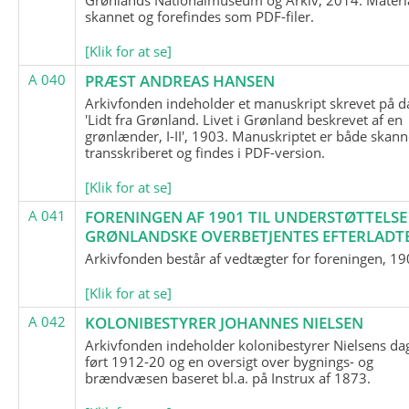
skannet og forefindes som PDF-filer.
[Klik for at se]
A 040
PRÆST ANDREAS HANSEN
Arkivfonden indeholder et manuskript skrevet på d
'Lidt fra Grønland. Livet i Grønland beskrevet af en
grønlænder, I-II', 1903. Manuskriptet er både skann
transskriberet og findes i PDF-version.
[Klik for at se]
A 041
FORENINGEN AF 1901 TIL UNDERSTØTTELSE
GRØNLANDSKE OVERBETJENTES EFTERLADT
Arkivfonden består af vedtægter for foreningen, 19
[Klik for at se]
A 042
KOLONIBESTYRER JOHANNES NIELSEN
Arkivfonden indeholder kolonibestyrer Nielsens d
ført 1912-20 og en oversigt over bygnings- og
brændvæsen baseret bl.a. på Instrux af 1873.