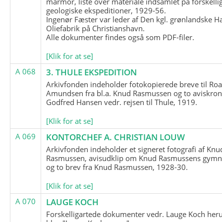
marmor, liste over materiale indsamlet på forskelli
geologiske ekspeditioner, 1929-56.
Ingenør Fæster var leder af Den kgl. grønlandske H
Oliefabrik på Christianshavn.
Alle dokumenter findes også som PDF-filer.
[Klik for at se]
A 068
3. THULE EKSPEDITION
Arkivfonden indeholder fotokopierede breve til Roa
Amundsen fra bl.a. Knud Rasmussen og to aviskron
Godfred Hansen vedr. rejsen til Thule, 1919.
[Klik for at se]
A 069
KONTORCHEF A. CHRISTIAN LOUW
Arkivfonden indeholder et signeret fotografi af Knu
Rasmussen, avisudklip om Knud Rasmussens gymna
og to brev fra Knud Rasmussen, 1928-30.
[Klik for at se]
A 070
LAUGE KOCH
Forskelligartede dokumenter vedr. Lauge Koch her