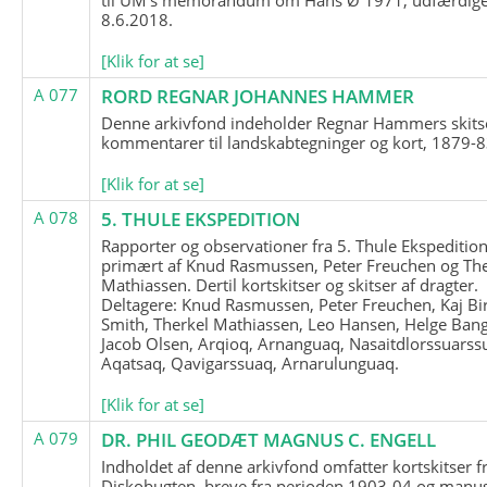
8.6.2018.
[Klik for at se]
A 077
RORD REGNAR JOHANNES HAMMER
Denne arkivfond indeholder Regnar Hammers skits
kommentarer til landskabtegninger og kort, 1879-8
[Klik for at se]
A 078
5. THULE EKSPEDITION
Rapporter og observationer fra 5. Thule Ekspedition
primært af Knud Rasmussen, Peter Freuchen og The
Mathiassen. Dertil kortskitser og skitser af dragter.
Deltagere: Knud Rasmussen, Peter Freuchen, Kaj Bir
Smith, Therkel Mathiassen, Leo Hansen, Helge Bang
Jacob Olsen, Arqioq, Arnanguaq, Nasaitdlorssuarss
Aqatsaq, Qavigarssuaq, Arnarulunguaq.
[Klik for at se]
A 079
DR. PHIL GEODÆT MAGNUS C. ENGELL
Indholdet af denne arkivfond omfatter kortskitser f
Diskobugten, breve fra perioden 1903-04 og manus