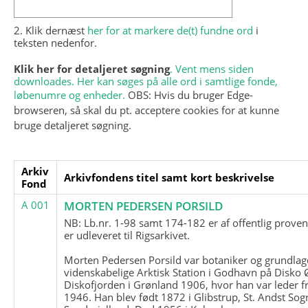
2. Klik dernæst
her for at markere de(t) fundne ord
i
teksten nedenfor.
Klik her for detaljeret søgning
. Vent mens siden
downloades. Her kan søges på alle ord i samtlige fonde,
løbenumre og enheder.
OBS: Hvis du bruger Edge-
browseren, så skal du pt. acceptere cookies for at kunne
bruge detaljeret søgning.
Arkiv
Arkivfondens titel samt kort beskrivelse
Fond
A 001
MORTEN PEDERSEN PORSILD
NB: Lb.nr. 1-98 samt 174-182 er af offentlig prove
er udleveret til Rigsarkivet.
Morten Pedersen Porsild var botaniker og grundla
videnskabelige Arktisk Station i Godhavn på Disko 
Diskofjorden i Grønland 1906, hvor han var leder fr
1946. Han blev født 1872 i Glibstrup, St. Andst Sogn