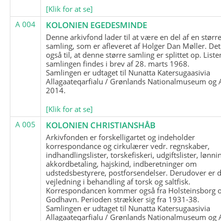
[Klik for at se]
A 004
KOLONIEN EGEDESMINDE
Denne arkivfond lader til at være en del af en størr
samling, som er afleveret af Holger Dan Møller. Det
også til, at denne større samling er splittet op. List
samlingen findes i brev af 28. marts 1968.
Samlingen er udtaget til Nunatta Katersugaasivia
Allagaateqarfialu / Grønlands Nationalmuseum og A
2014.
[Klik for at se]
A 005
KOLONIEN CHRISTIANSHÅB
Arkivfonden er forskelligartet og indeholder
korrespondance og cirkulærer vedr. regnskaber,
indhandlingslister, torskefiskeri, udgiftslister, lønni
akkordbetaling, hajskind, indberetninger om
udstedsbestyrere, postforsendelser. Derudover er 
vejledning i behandling af torsk og saltfisk.
Korrespondancen kommer også fra Holsteinsborg 
Godhavn. Perioden strækker sig fra 1931-38.
Samlingen er udtaget til Nunatta Katersugaasivia
Allagaateqarfialu / Grønlands Nationalmuseum og A