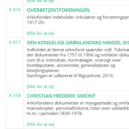
[Klik for at se]
A 016
OVERBETJENTFORENINGEN
Arkivfonden indeholder cirkulærer og forretningspr
1917-20.
[Klik for at se]
A 017
DEN KONGELIGE GRØNLANDSKE HANDEL (K
Indholdet af denne arkivfond spænder vidt. Tidsmæ
der dokumenter fra 1757 til 1966 og omfatter dok
som bl.a. instrukser, kontrabøger, oversigt over
kostdeputater, anciennitet, generaltakster og
besejlingsplaner.
Samlingen er udleveret til Rigsarkivet, 2014.
[Klik for at se]
A 018
CHRISTIAN FREDERIK SIMONŸ
Arkivfondens dokumenter er mangeartede og omfa
manuskripter, personalhistorie, lister over udsteds
m.m. i perioden 1830-1978.
[Klik for at se]