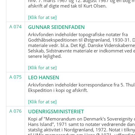
hhv. 7. marts 1967 og 12. august 1967 og en bog 
afskrift af digte med tak til Kurt Olsen.
[Klik for at se]
A 074
GUNNAR SEIDENFADEN
Arkivfonden indeholder topografiske notater fra
Godthåbsekspeditionen til Østgrønland, 1930-31.
materiale vedr. bl.a. Det Kgl. Danske Videnskabern
Selskab, Sidstnævnte materiale er indkommet ved 
senere lejlighed.
[Klik for at se]
A 075
LEO HANSEN
Arkivfonden indeholder korrespondance fra 5. Thul
Ekspedition i kopi og afskrift.
[Klik for at se]
A 076
UDENRIGSMINISTERIET
Kopi af "Memorandum on Denmark's Sovereignity 
Hans Island", 1971 samt to notater vedrørende dan
statslig aktivitet i Nordgrønland, 1972. Notat i tilkn
til UM's memorandum om Hans Ø 1971, udfærdige