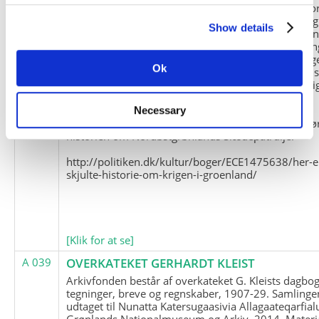
Slædepatrulje med Eli Knudsen som medlem og ko
og Marius Jensen som medlem. Marius Jensens da
Show details
befinder sig i Militärhistorisches Museum i Dresde
(Tyskland). Kopierne af Friedrich Littmanns erindrin
klausuleret iht. aftalen med giveren og Franz Seling
Ok
Kontakt venligst Arktisk Instituts ledelse i forbinde
brugen af materialet til studie- og forskningsmæssi
formål.
Necessary
Nedenunder findes et link til en presseartikel vedr
historien om Nordøstgrønlands Slædepatrulje:
http://politiken.dk/kultur/boger/ECE1475638/her-e
skjulte-historie-om-krigen-i-groenland/
[Klik for at se]
A 039
OVERKATEKET GERHARDT KLEIST
Arkivfonden består af overkateket G. Kleists dagbog
tegninger, breve og regnskaber, 1907-29. Samlinge
udtaget til Nunatta Katersugaasivia Allagaateqarfial
Grønlands Nationalmuseum og Arkiv, 2014. Materia