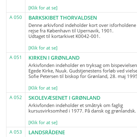
[Klik for at se]
A 050
BARKSKIBET THORVALDSEN
Denne arkivfond indeholder kort over isforholdene
rejse fra København til Upernavik, 1901.
Udtaget til kortarkivet K0042-001.
[Klik for at se]
A 051
KIRKEN I GRØNLAND
Arkivfonden indeholder en tryksag om bispevielsen
Egede Kirke, Nuuk. Gudstjenestens forløb ved viels
Sofie Petersen til biskop for Grønland, 28. maj 199
[Klik for at se]
A 052
SKOLEVÆSENET I GRØNLAND
Arkivfonden indeholder et småtryk om faglig
kursusvirksomhed i 1977. På dansk og grønlandsk.
[Klik for at se]
A 053
LANDSRÅDENE