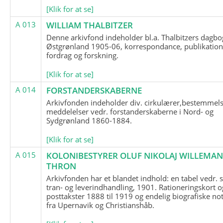
[Klik for at se]
A 013
WILLIAM THALBITZER
Denne arkivfond indeholder bl.a. Thalbitzers dagbo
Østgrønland 1905-06, korrespondance, publikation
fordrag og forskning.
[Klik for at se]
A 014
FORSTANDERSKABERNE
Arkivfonden indeholder div. cirkulærer,bestemmels
meddelelser vedr. forstanderskaberne i Nord- og
Sydgrønland 1860-1884.
[Klik for at se]
A 015
KOLONIBESTYRER OLUF NIKOLAJ WILLEMA
THRON
Arkivfonden har et blandet indhold: en tabel vedr.
tran- og leverindhandling, 1901. Rationeringskort o
posttakster 1888 til 1919 og endelig biografiske no
fra Upernavik og Christianshåb.