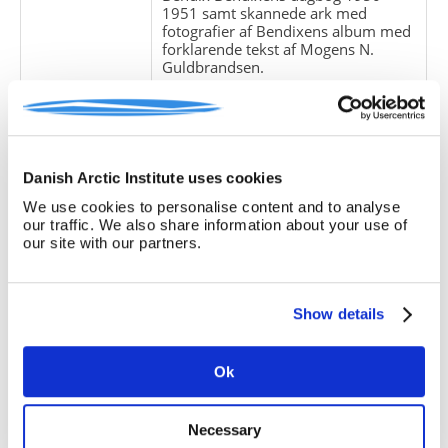
1951 samt skannede ark med
fotografier af Bendixens album med
forklarende tekst af Mogens N.
Guldbrandsen.
Giver:
Accessionsdato:
Klausuler:
Danish Arctic Institute uses cookies
Note:
Note eksisterer
We use cookies to personalise content and to analyse
Henvisninger
our traffic. We also share information about your use of
our site with our partners.
Relaterede
fonde:
Emneord:
Show details
Personer:
Ok
ARKIVFONDEN INDEHOLDER NEDENSTÅENDE
Necessary