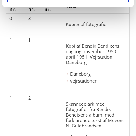
Pakke
Løbe
Enheds
Titel
nr.
nr.
nr.
0
3
Kopier af fotografier
1
1
Kopi af Bendix Bendixens
dagbog november 1950 -
april 1951. Vejrstation
Daneborg
Daneborg
vejrstationer
1
2
Skannede ark med
fotografier fra Bendix
Bendixens album, med
forklarende tekst af Mogens
N. Guldbrandsen.