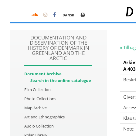
D
DANSK
DOCUMENTATION AND
DISSEMINATION OF THE
HISTORY OF DENMARK IN
« Tilbag
GREENLAND AND THE
ARCTIC
Arkiv
A 403
Document Archive
Beskri
Search in the online catalogue
Film Collection
Giver:
Photo Collections
Acces
Map Archive
Art and Ethnographics
Klausu
Audio Collection
Note:
Polar Library