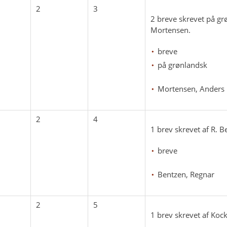
2
3
2 breve skrevet på gr
Mortensen.
breve
på grønlandsk
Mortensen, Anders
2
4
1 brev skrevet af R. 
breve
Bentzen, Regnar
2
5
1 brev skrevet af Koc