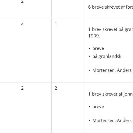
2
6 breve skrevet af fo
2
1
1 brev skrevet på grø
1909.
breve
på grønlandsk
Mortensen, Anders
2
2
1 brev skrevet af Joh
breve
Mortensen, Anders