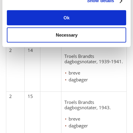
Show details
2
13
Troels Brandts
dagbogsnotater, 1938-1939.
Ok
breve
dagbøger
Necessary
2
14
Troels Brandts
dagbogsnotater, 1939-1941.
breve
dagbøger
2
15
Troels Brandts
dagbogsnotater, 1943.
breve
dagbøger