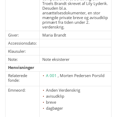
Troels Brandt skrevet af Lily Lyderik.
Desuden bl.a.
ansættelsesdokumenter, en stor
mængde private breve og avisudklip
primært fra tiden under 2.
verdenskrig.
Giver:
Maria Brandt
Accessionsdato:
Klausuler:
Note:
Note eksisterer
Henvisninger
Relaterede
A 001
, Morten Pedersen Porsild
fonde:
Emneord:
Anden Verdenskrig
avisudklip
breve
dagbøger