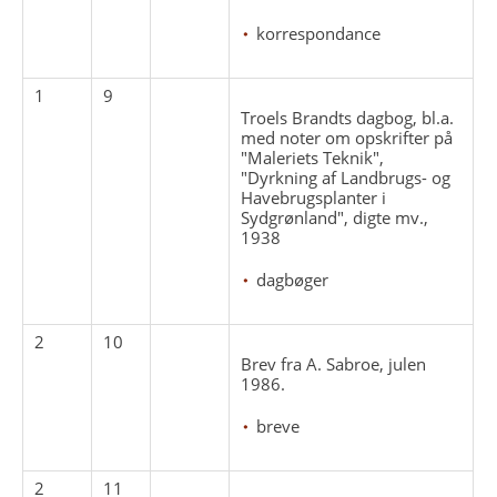
korrespondance
1
9
Troels Brandts dagbog, bl.a.
med noter om opskrifter på
"Maleriets Teknik",
"Dyrkning af Landbrugs- og
Havebrugsplanter i
Sydgrønland", digte mv.,
1938
dagbøger
2
10
Brev fra A. Sabroe, julen
1986.
breve
2
11