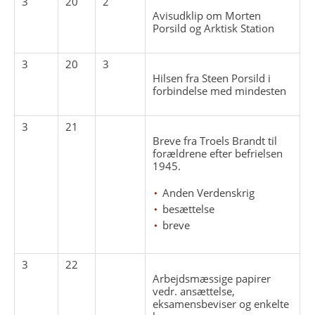
3
20
2
Avisudklip om Morten
Porsild og Arktisk Station
3
20
3
Hilsen fra Steen Porsild i
forbindelse med mindesten
3
21
Breve fra Troels Brandt til
forældrene efter befrielsen
1945.
Anden Verdenskrig
besættelse
breve
3
22
Arbejdsmæssige papirer
vedr. ansættelse,
eksamensbeviser og enkelte