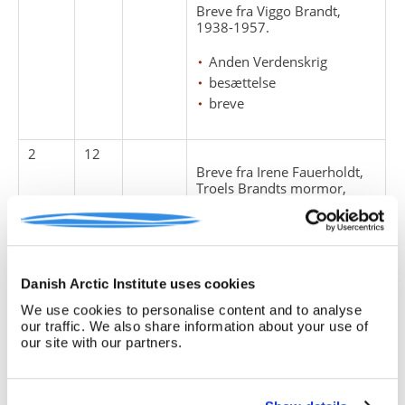
Breve fra Viggo Brandt,
1938-1957.
Anden Verdenskrig
besættelse
breve
2
12
Breve fra Irene Fauerholdt,
Troels Brandts mormor,
1911-1945
breve
Danish Arctic Institute uses cookies
2
12
1
Breve 1911-1938
We use cookies to personalise content and to analyse
our traffic. We also share information about your use of
our site with our partners.
1
12
2
Breve 1939-1945