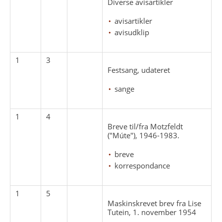
Diverse avisartikler
avisartikler
avisudklip
1
3
Festsang, udateret
sange
1
4
Breve til/fra Motzfeldt
("Múte"), 1946-1983.
breve
korrespondance
1
5
Maskinskrevet brev fra Lise
Tutein, 1. november 1954