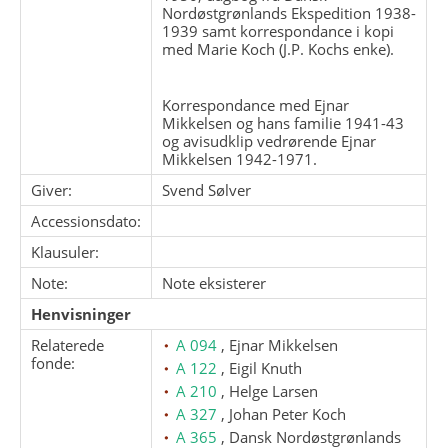
Nordøstgrønlands Ekspedition 1938-
1939 samt korrespondance i kopi
med Marie Koch (J.P. Kochs enke).
Korrespondance med Ejnar
Mikkelsen og hans familie 1941-43
og avisudklip vedrørende Ejnar
Mikkelsen 1942-1971.
Giver:
Svend Sølver
Accessionsdato:
Klausuler:
Note:
Note eksisterer
Henvisninger
Relaterede
A 094
, Ejnar Mikkelsen
fonde:
A 122
, Eigil Knuth
A 210
, Helge Larsen
A 327
, Johan Peter Koch
A 365
, Dansk Nordøstgrønlands