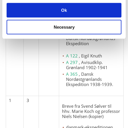
Dagbog. Dansk
Nordøstgrønlandsekspedition
1938-39. Ukomplet fotokopi.
Ok
Komplet fotokopi i A 365
lbnr. 14.
Necessary
dagbøger
Dansk Nordøstgrønlands
Ekspedition
A 122
, Eigil Knuth
A 297
, Avisudklip.
Grønland 1902-1941
A 365
, Dansk
Nordøstgrønlands
Ekspedition 1938-1939.
1
3
Breve fra Svend Sølver til
hhv. Marie Koch og professor
Niels Nielsen (kopier)
danmark-ekspeditionen