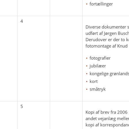
fortællinger
4
Diverse dokumenter s
udført af Jørgen Bus
Derudover er der to ko
fotomontage af Knud
fotografier
jubilæer
kongelige grønlands
kort
småtryk
5
Kopi af brev fra 2006
andet vejanlæg melle
kopi af korrespondanc