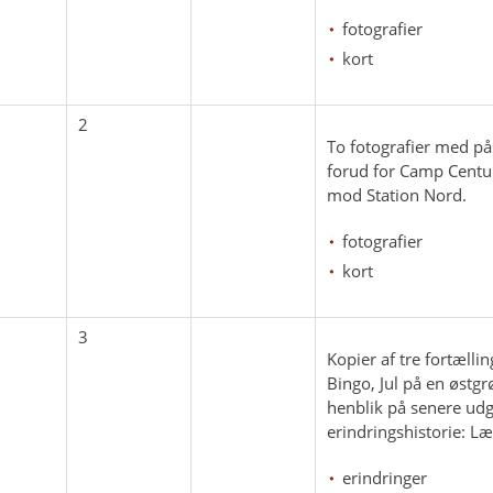
fotografier
kort
2
To fotografier med pås
forud for Camp Century
mod Station Nord.
fotografier
kort
3
Kopier af tre fortællin
Bingo, Jul på en østg
henblik på senere udg
erindringshistorie: Læ
erindringer