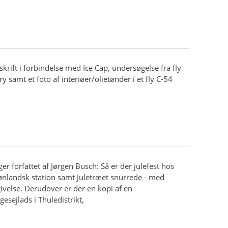
krift i forbindelse med Ice Cap, undersøgelse fra fly
 samt et foto af interiøer/olietønder i et fly C-54
ger forfattet af Jørgen Busch: Så er der julefest hos
rønlandsk station samt Juletræet snurrede - med
ivelse. Derudover er der en kopi af en
gesejlads i Thuledistrikt,