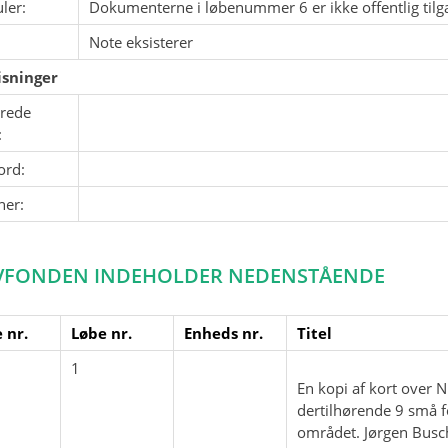
ler:
Dokumenterne i løbenummer 6 er ikke offentlig tilg
Note eksisterer
sninger
erede
:
ord:
ner:
VFONDEN INDEHOLDER NEDENSTÅENDE
 nr.
Løbe nr.
Enheds nr.
Titel
1
En kopi af kort over 
dertilhørende 9 små fot
området. Jørgen Busch