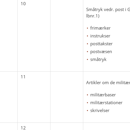
10
Småtryk vedr. post i 
lbnr.1)
frimærker
instrukser
posttakster
postvæsen
småtryk
11
Artikler om de militær
militærbaser
militærstationer
skrivelser
12