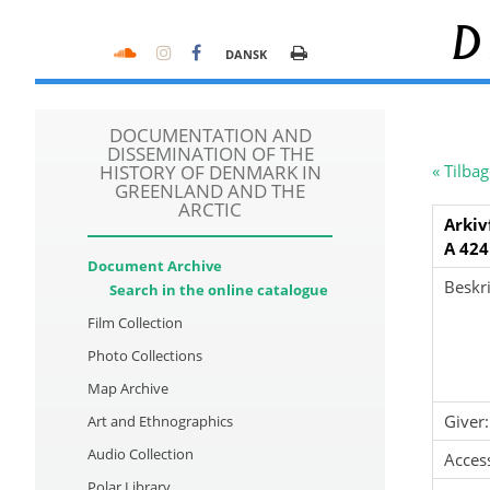
D
DANSK
DOCUMENTATION AND
DISSEMINATION OF THE
HISTORY OF DENMARK IN
« Tilbag
GREENLAND AND THE
ARCTIC
Arkiv
A 424
Document Archive
Beskri
Search in the online catalogue
Film Collection
Photo Collections
Map Archive
Giver:
Art and Ethnographics
Audio Collection
Acces
Polar Library