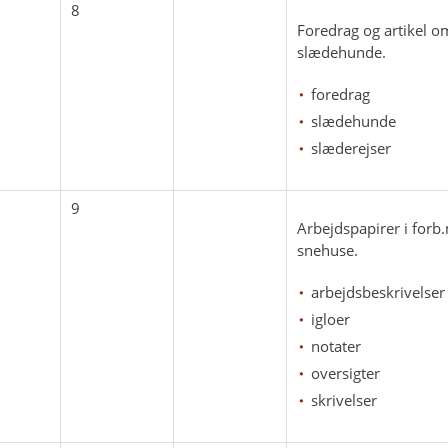
8
Foredrag og artikel 
slædehunde.
foredrag
slædehunde
slæderejser
9
Arbejdspapirer i forb
snehuse.
arbejdsbeskrivelser
igloer
notater
oversigter
skrivelser