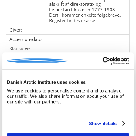
afskrift af direktorats- og
inspektørcirkulærer 1777-1908.
Dertil kommer enkelte følgebreve.
Register findes i kasse II.
Giver:
Accessionsdato:
Klausuler:
Note:
Ingen note registreret
Henvisninger
Relaterede
fonde:
Danish Arctic Institute uses cookies
We use cookies to personalise content and to analyse
Emneord:
our traffic. We also share information about your use of
Personer:
our site with our partners.
ARKIVFONDEN INDEHOLDER NEDENSTÅENDE
Show details