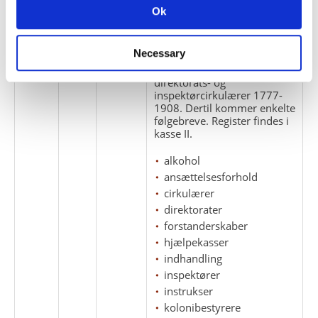
Pakke
Løbe
Enheds
Ok
Titel
nr.
nr.
nr.
1
1
Necessary
Oluf Nicolaj Willemann
Throns papirer: afskrift af
direktorats- og
inspektørcirkulærer 1777-
1908. Dertil kommer enkelte
følgebreve. Register findes i
kasse II.
alkohol
ansættelsesforhold
cirkulærer
direktorater
forstanderskaber
hjælpekasser
indhandling
inspektører
instrukser
kolonibestyrere