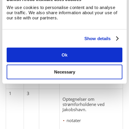
1
1
Skitse over Isens Bevægelse
We use cookies to personalise content and to analyse
i Jakobshavns Isfjord 1879-
our traffic. We also share information about your use of
80. Oversigt over 13
our site with our partners.
tegninger som er overført til
G0274.
Show details
kort
1
2
Ok
Landskabsskitser fra
Diskobugten, 1883.
Necessary
skitser
1
3
Optegnelser om
strømforholdene ved
Jakobshavn.
notater