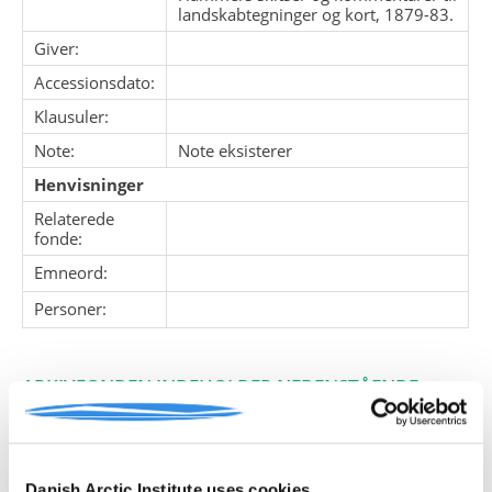
landskabtegninger og kort, 1879-83.
Giver:
Accessionsdato:
Klausuler:
Note:
Note eksisterer
Henvisninger
Relaterede
fonde:
Emneord:
Personer:
ARKIVFONDEN INDEHOLDER NEDENSTÅENDE
Pakke
Løbe
Enheds
Titel
nr.
nr.
nr.
Danish Arctic Institute uses cookies