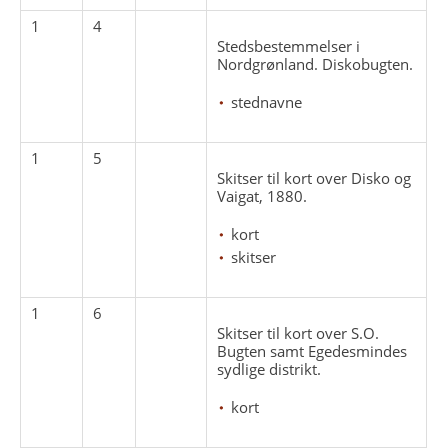
1
4
Stedsbestemmelser i
Nordgrønland. Diskobugten.
stednavne
1
5
Skitser til kort over Disko og
Vaigat, 1880.
kort
skitser
1
6
Skitser til kort over S.O.
Bugten samt Egedesmindes
sydlige distrikt.
kort