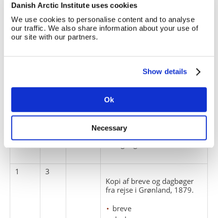
Titel
nr.
nr.
nr.
Danish Arctic Institute uses cookies
We use cookies to personalise content and to analyse
1
1
our traffic. We also share information about your use of
Kopi af breve og dagbøger
our site with our partners.
fra rejse i Grønland, 1876.
breve
dagbøger
Show details
1
2
Ok
Kopi af breve og dagbøger
fra rejse i Grønland, 1878.
Necessary
breve
dagbøger
1
3
Kopi af breve og dagbøger
fra rejse i Grønland, 1879.
breve