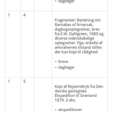
dagbøger
1
4
Fragmenter: Beretning om
Barnabas of Arnarsak,
dagbogsoptegnelser, brev
fra E.W. Dahlgreen, 1880 og
diverse videnskabelige
optegnelser. Pga. enkelte af
arkivaliernes tilstand stilles
der kun kopi til rådighed.
breve
dagbøger
1
5
Kopi af Rejseindtryk fra Den
danske geologiske
Ekspedition til Grønland
1879. 2 eks.
ekspeditioner