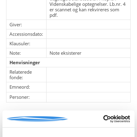
Videnskabelige optegnelser. Lb.nr. 4
er scannet og kan rekvireres som
pdf.
Giver:
Accessionsdato:
Klausuler:
Note:
Note eksisterer
Henvisninger
Relaterede
fonde:
Emneord:
Personer:
ARKIVFONDEN INDEHOLDER NEDENSTÅENDE
Pakke
Løbe
Enheds