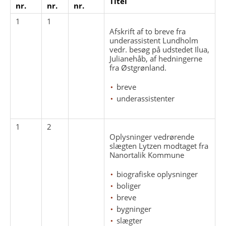
Titel
nr.
nr.
nr.
1
1
Afskrift af to breve fra
underassistent Lundholm
vedr. besøg på udstedet Ilua,
Julianehåb, af hedningerne
fra Østgrønland.
breve
underassistenter
1
2
Oplysninger vedrørende
slægten Lytzen modtaget fra
Nanortalik Kommune
biografiske oplysninger
boliger
breve
bygninger
slægter