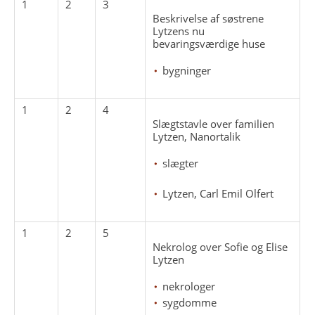
1
2
3
Beskrivelse af søstrene
Lytzens nu
bevaringsværdige huse
bygninger
1
2
4
Slægtstavle over familien
Lytzen, Nanortalik
slægter
Lytzen, Carl Emil Olfert
1
2
5
Nekrolog over Sofie og Elise
Lytzen
nekrologer
sygdomme