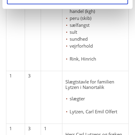
kongelige grønlandske
handel (kgh)
peru (skib)
sælfangst
sult
sundhed
vejrforhold
Rink, Hinrich
1
3
Slægtstavle for familien
Lytzen i Nanortalik
slægter
Lytzen, Carl Emil Olfert
1
3
1
Herr Carl Lytzens og frøken