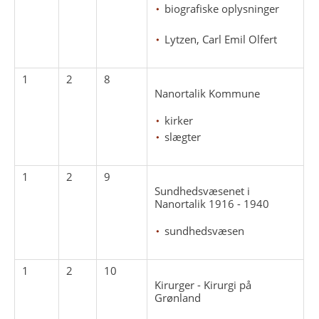
biografiske oplysninger
Lytzen, Carl Emil Olfert
1
2
8
Nanortalik Kommune
kirker
slægter
1
2
9
Sundhedsvæsenet i
Nanortalik 1916 - 1940
sundhedsvæsen
1
2
10
Kirurger - Kirurgi på
Grønland