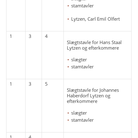
stamtavler
Lytzen, Carl Emil Olfert
1
3
4
Slægtstavle for Hans Staal
Lytzen og efterkommere
slægter
stamtavler
1
3
5
Slægtstavle for Johannes
Haberdorf Lytzen og
efterkommere
slægter
stamtavler
1
4