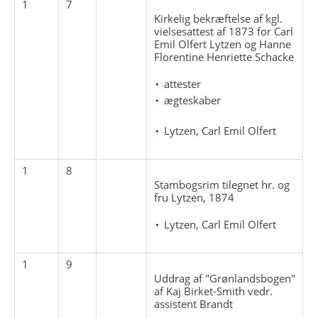
1
7
Kirkelig bekræftelse af kgl.
vielsesattest af 1873 for Carl
Emil Olfert Lytzen og Hanne
Florentine Henriette Schacke
attester
ægteskaber
Lytzen, Carl Emil Olfert
1
8
Stambogsrim tilegnet hr. og
fru Lytzen, 1874
Lytzen, Carl Emil Olfert
1
9
Uddrag af "Grønlandsbogen"
af Kaj Birket-Smith vedr.
assistent Brandt