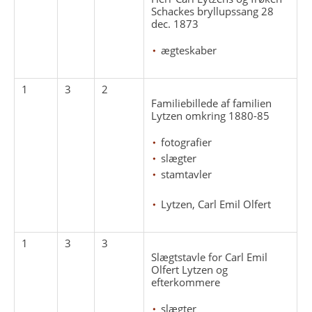
Schackes bryllupssang 28
dec. 1873
ægteskaber
1
3
2
Familiebillede af familien
Lytzen omkring 1880-85
fotografier
slægter
stamtavler
Lytzen, Carl Emil Olfert
1
3
3
Slægtstavle for Carl Emil
Olfert Lytzen og
efterkommere
slægter