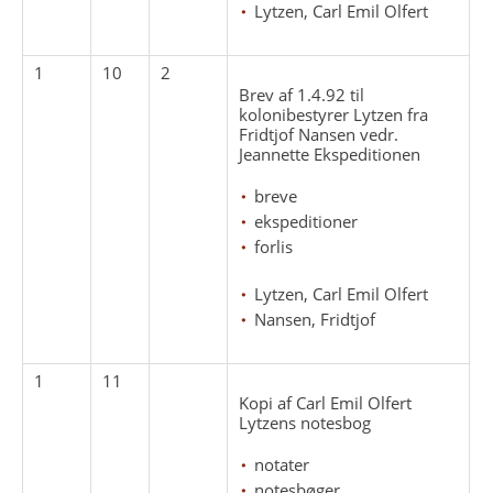
Lytzen, Carl Emil Olfert
1
10
2
Brev af 1.4.92 til
kolonibestyrer Lytzen fra
Fridtjof Nansen vedr.
Jeannette Ekspeditionen
breve
ekspeditioner
forlis
Lytzen, Carl Emil Olfert
Nansen, Fridtjof
1
11
Kopi af Carl Emil Olfert
Lytzens notesbog
notater
notesbøger