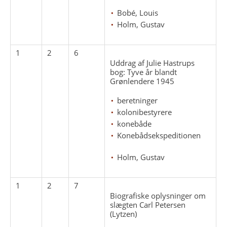
Bobé, Louis
Holm, Gustav
1
2
6
Uddrag af Julie Hastrups
bog: Tyve år blandt
Grønlendere 1945
beretninger
kolonibestyrere
konebåde
Konebådsekspeditionen
Holm, Gustav
1
2
7
Biografiske oplysninger om
slægten Carl Petersen
(Lytzen)