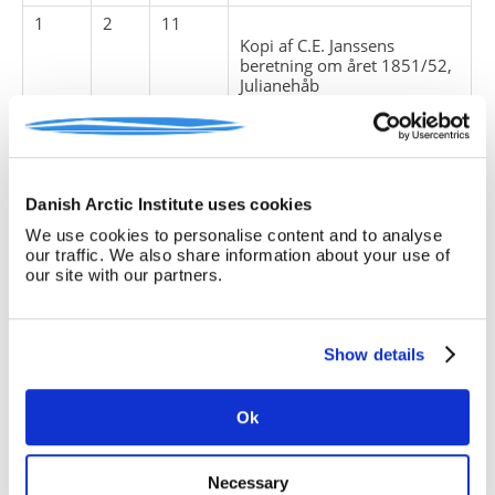
1
2
11
Kopi af C.E. Janssens
beretning om året 1851/52,
Julianehåb
ansættelsesforhold
beretninger
bygninger
mission
Danish Arctic Institute uses cookies
regnskaber
We use cookies to personalise content and to analyse
our traffic. We also share information about your use of
our site with our partners.
1
2
12
Indberetning for 1854 -
1855 af konstitueret
inspektør Heinrich Rink til
Show details
KGH
årsberetninger
Ok
fangst
indberetninger
Necessary
isforhold