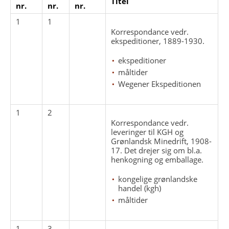
Titel
nr.
nr.
nr.
1
1
Korrespondance vedr.
ekspeditioner, 1889-1930.
ekspeditioner
måltider
Wegener Ekspeditionen
1
2
Korrespondance vedr.
leveringer til KGH og
Grønlandsk Minedrift, 1908-
17. Det drejer sig om bl.a.
henkogning og emballage.
kongelige grønlandske
handel (kgh)
måltider
1
3