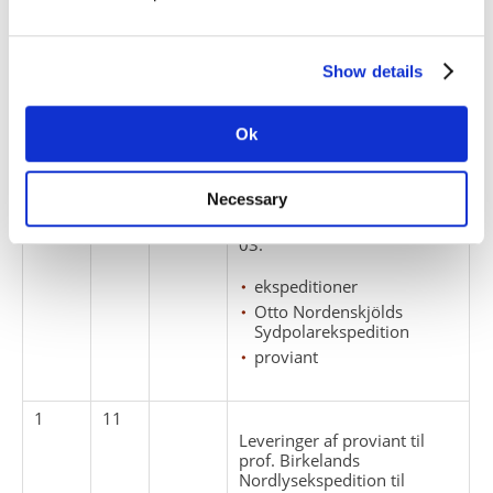
drygalski's
sydpolsekspedition
Show details
ekspeditioner
proviant
Ok
1
10
Leveringer af proviant til
Necessary
Otto Nordenskjölds
Sydpolarekspedition, 1901-
03.
ekspeditioner
Otto Nordenskjölds
Sydpolarekspedition
proviant
1
11
Leveringer af proviant til
prof. Birkelands
Nordlysekspedition til