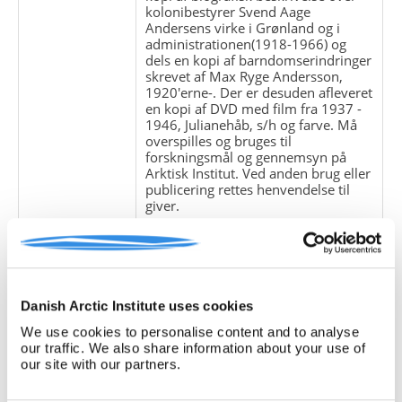
kolonibestyrer Svend Aage
Andersens virke i Grønland og i
administrationen(1918-1966) og
dels en kopi af barndomserindringer
skrevet af Max Ryge Andersson,
1920'erne-. Der er desuden afleveret
en kopi af DVD med film fra 1937 -
1946, Julianehåb, s/h og farve. Må
overspilles og bruges til
forskningsmål og gennemsyn på
Arktisk Institut. Ved anden brug eller
publicering rettes henvendelse til
giver.
Giver:
Max Ryge Andersson
Accessionsdato:
Klausuler:
Danish Arctic Institute uses cookies
Note:
Note eksisterer
We use cookies to personalise content and to analyse
Henvisninger
our traffic. We also share information about your use of
our site with our partners.
Relaterede
fonde: