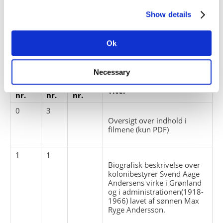
Emneord:
Show details
Personer:
Ok
ARKIVFONDEN INDEHOLDER NEDENSTÅENDE
Necessary
Pakke
Løbe
Enheds
Titel
nr.
nr.
nr.
0
3
Oversigt over indhold i
filmene (kun PDF)
1
1
Biografisk beskrivelse over
kolonibestyrer Svend Aage
Andersens virke i Grønland
og i administrationen(1918-
1966) lavet af sønnen Max
Ryge Andersson.