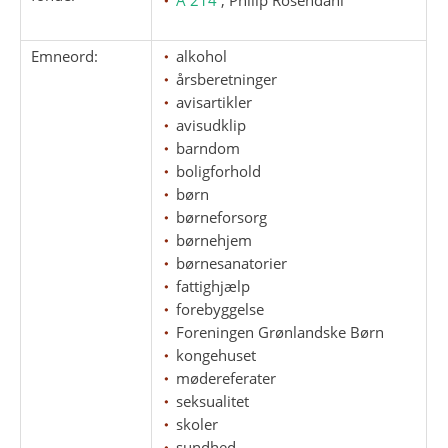
Emneord:
alkohol
årsberetninger
avisartikler
avisudklip
barndom
boligforhold
børn
børneforsorg
børnehjem
børnesanatorier
fattighjælp
forebyggelse
Foreningen Grønlandske Børn
kongehuset
mødereferater
seksualitet
skoler
sundhed