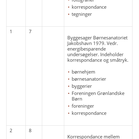
korrespondance
tegninger
1
7
Byggesager Børnesanatoriet
Jakobshavn 1979. Vedr.
energibesparende
undersøgelser. Indeholder
korrespondance og småtryk.
børnehjem
børnesanatorier
byggerier
Foreningen Grønlandske
Børn
foreninger
korrespondance
2
8
Korrespondance mellem