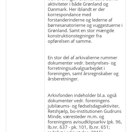
aktiviteter i både Grønland og
Danmark. Her iblandt er der
korrespondance med
forstanderinderne og lederne af
børnesanatorierne og vuggestuerne i
Grønland. Samt en stor mængde
konstruktionstegninger fra
opførelsen af samme.
En stor del af arkivalierne rummer
dokumenter vedr. bestyrelses- og
forretningsudvalgsarbejdet i
foreningen, samt årsregnskaber og
årsberetninger.
Arkivfonden indeholder bl.a. også
dokumenter vedr. foreningens
jubilæums- og fødselsdagsaktiviter,
Retshjælp, bo-institutionen Gudruns
Minde, væresteder m.m. og
foreningens avisudklipsarkiv (pk. 96,
lb.nr. 637 - pk. 101, lb.nr. 651;