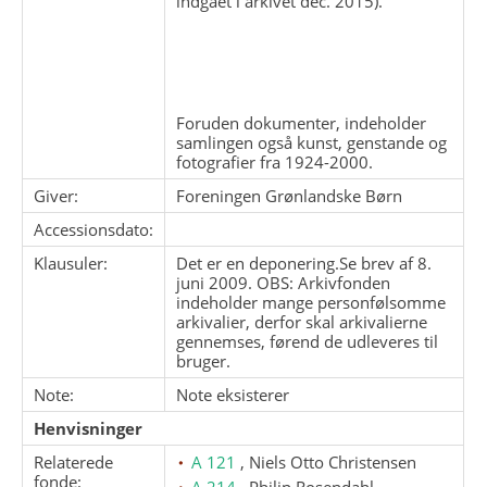
indgået i arkivet dec. 2015).
Foruden dokumenter, indeholder
samlingen også kunst, genstande og
fotografier fra 1924-2000.
Giver:
Foreningen Grønlandske Børn
Accessionsdato:
Klausuler:
Det er en deponering.Se brev af 8.
juni 2009. OBS: Arkivfonden
indeholder mange personfølsomme
arkivalier, derfor skal arkivalierne
gennemses, førend de udleveres til
bruger.
Note:
Note eksisterer
Henvisninger
Relaterede
A 121
, Niels Otto Christensen
fonde:
A 214
, Philip Rosendahl