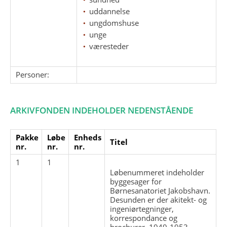
uddannelse
ungdomshuse
unge
væresteder
Personer:
ARKIVFONDEN INDEHOLDER NEDENSTÅENDE
Pakke
Løbe
Enheds
Titel
nr.
nr.
nr.
1
1
Løbenummeret indeholder
byggesager for
Børnesanatoriet Jakobshavn.
Desunden er der akitekt- og
ingeniørtegninger,
korrespondance og
brochurer. 1949-1953.