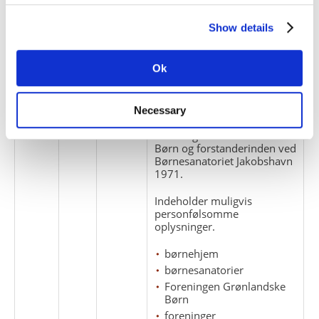
Børn
foreninger
Show details
forstanderinder
korrespondance
telegrammer
Ok
2
14
Necessary
Korrespondance mellem
Foreningen Grønlandske
Børn og forstanderinden ved
Børnesanatoriet Jakobshavn
1971.
Indeholder muligvis
personfølsomme
oplysninger.
børnehjem
børnesanatorier
Foreningen Grønlandske
Børn
foreninger