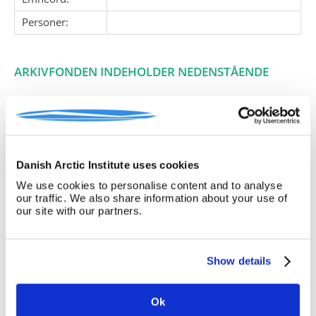
Personer:
ARKIVFONDEN INDEHOLDER NEDENSTÅENDE
Pakke
Løbe
Enheds
Titel
nr.
nr.
nr.
1
1
Kirsten Høyrups personlige
Danish Arctic Institute uses cookies
dokumenter i forbindelse
med uddannelse,
We use cookies to personalise content and to analyse
ansættelsesforhold,
our traffic. We also share information about your use of
lønforhold, pensionsforhold,
our site with our partners.
anbefalinger samt en kort
oversigt over hendes
biografiske oplysninger.
Kirsten Høyrups personlige
Show details
dokumenter er ikke
tilgængelige for pub
Ok
anbefalinger