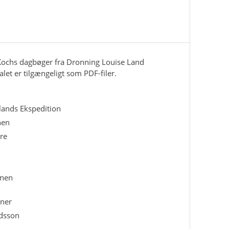
. Kochs dagbøger fra Dronning Louise Land
let er tilgængeligt som PDF-filer.
ands Ekspedition
nen
re
onen
ener
rdsson