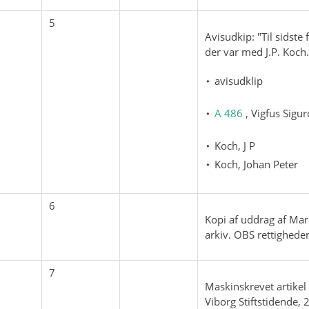
5
Avisudkip: "Til sidste
der var med J.P. Koch
avisudklip
A 486
, Vigfus Sigu
Koch, J P
Koch, Johan Peter
6
Kopi af uddrag af Mari
arkiv. OBS rettigheder
7
Maskinskrevet artikel 
Viborg Stiftstidende,