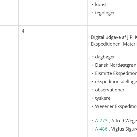
kunst
tegninger
4
Digital udgave af J.P
Ekspeditionen. Materia
dagbøger
Dansk Nordøstgrønl
Eismitte Ekspeditio
ekspeditionsdeltage
observationer
tyskere
Wegener Ekspediti
A 273
, Alfred Weg
A 486
, Vigfus Sigu