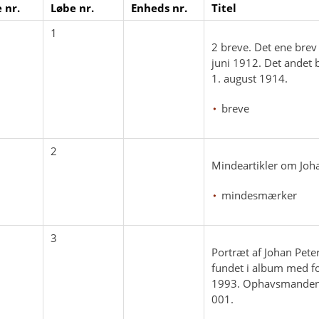
 nr.
Løbe nr.
Enheds nr.
Titel
1
2 breve. Det ene brev 
juni 1912. Det andet b
1. august 1914.
breve
2
Mindeartikler om Joh
mindesmærker
3
Portræt af Johan Pete
fundet i album med f
1993. Ophavsmanden u
001.