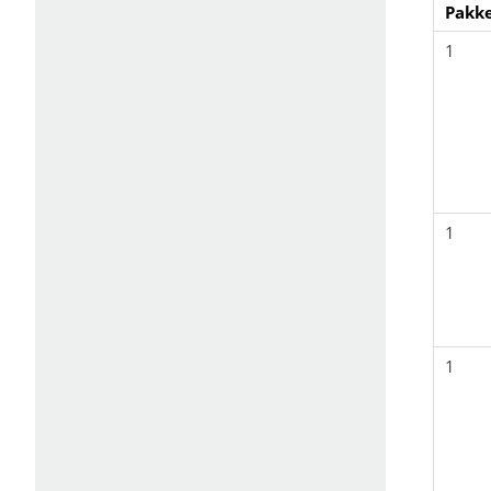
Pakke
1
1
1