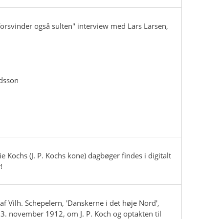
 forsvinder også sulten" interview med Lars Larsen,
.
rdsson
e Kochs (J. P. Kochs kone) dagbøger findes i digitalt
!
af Vilh. Schepelern, 'Danskerne i det høje Nord',
 23. november 1912, om J. P. Koch og optakten til