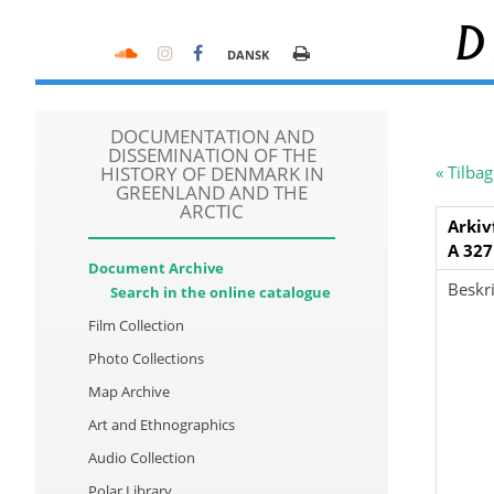
D
DANSK
DOCUMENTATION AND
DISSEMINATION OF THE
HISTORY OF DENMARK IN
« Tilbag
GREENLAND AND THE
ARCTIC
Arkiv
A 327
Document Archive
Beskri
Search in the online catalogue
Film Collection
Photo Collections
Map Archive
Art and Ethnographics
Audio Collection
Polar Library