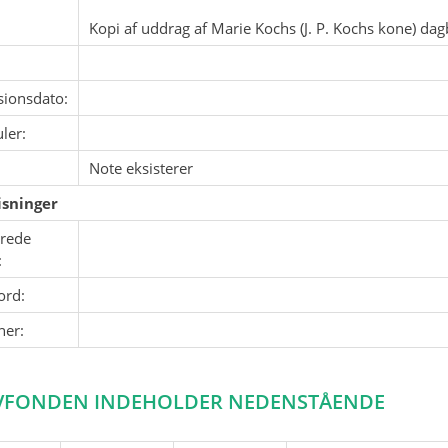
Kopi af uddrag af Marie Kochs (J. P. Kochs kone) dagb
sionsdato:
ler:
Note eksisterer
sninger
erede
:
ord:
ner:
VFONDEN INDEHOLDER NEDENSTÅENDE