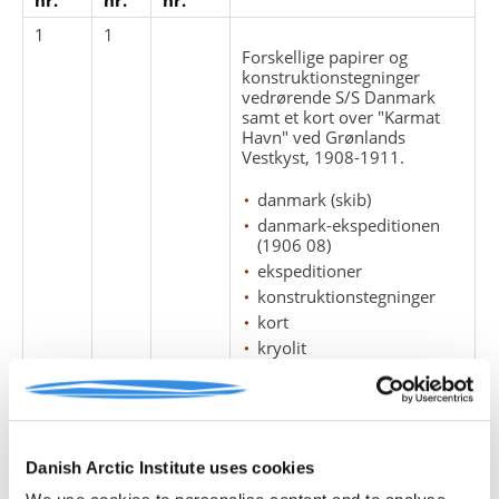
1
1
Forskellige papirer og
konstruktionstegninger
vedrørende S/S Danmark
samt et kort over "Karmat
Havn" ved Grønlands
Vestkyst, 1908-1911.
danmark (skib)
danmark-ekspeditionen
(1906 08)
ekspeditioner
konstruktionstegninger
kort
kryolit
skibe
1
2
Papirer, tegninger og kort
Danish Arctic Institute uses cookies
vedrørende Josvaminen,
1907-1911.