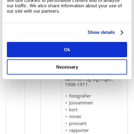
We use cookies to personalise content and to analyse
our traffic. We also share information about your use of
Josvaminen
our site with our partners.
kobber
korrespondance
kort
Show details
miner
tegninger
Ok
1
3
Necessary
Rapporter fra Marius Ib
Nyeboe om Josvaminen
samt kort og tegninger,
1906-1911.
fotografier
Josvaminen
kort
miner
proviant
rapporter