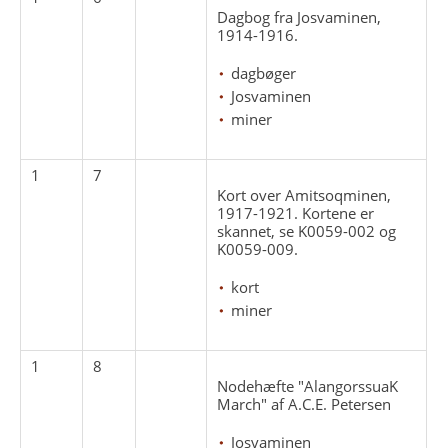
Dagbog fra Josvaminen,
1914-1916.
dagbøger
Josvaminen
miner
1
7
Kort over Amitsoqminen,
1917-1921. Kortene er
skannet, se K0059-002 og
K0059-009.
kort
miner
1
8
Nodehæfte "AlangorssuaK
March" af A.C.E. Petersen
Josvaminen