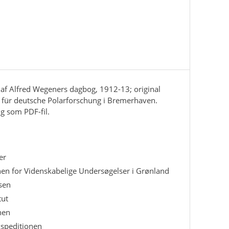
n af Alfred Wegeners dagbog, 1912-13; original
v für deutsche Polarforschung i Bremerhaven.
ig som PDF-fil.
er
en for Videnskabelige Undersøgelser i Grønland
sen
tut
hen
speditionen