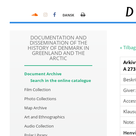
D
DANSK
DOCUMENTATION AND
DISSEMINATION OF THE
HISTORY OF DENMARK IN
« Tilbag
GREENLAND AND THE
ARCTIC
Arkiv
A 273
Document Archive
Beskri
Search in the online catalogue
Film Collection
Giver:
Photo Collections
Acces
Map Archive
Klausu
Art and Ethnographics
Note:
Audio Collection
Henvi
Polar Library