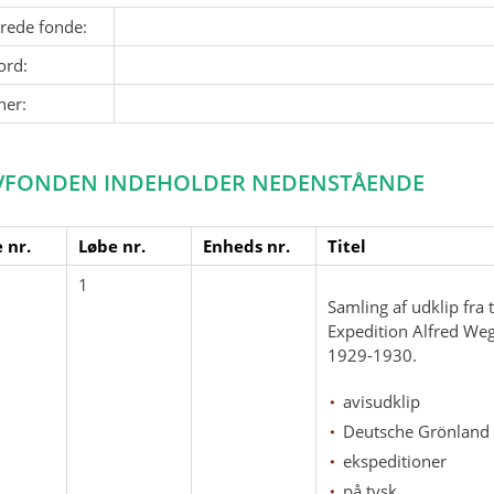
erede fonde:
ord:
ner:
VFONDEN INDEHOLDER NEDENSTÅENDE
 nr.
Løbe nr.
Enheds nr.
Titel
1
Samling af udklip fra
Expedition Alfred We
1929-1930.
avisudklip
Deutsche Grönland 
ekspeditioner
på tysk