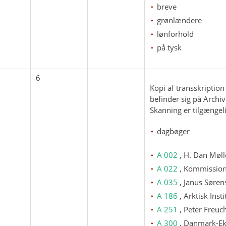
breve
grønlændere
lønforhold
på tysk
6
Kopi af transskriptio
befinder sig på Archi
Skanning er tilgængel
dagbøger
A 002
, H. Dan Møll
A 022
, Kommission
A 035
, Janus Søren
A 186
, Arktisk Insti
A 251
, Peter Freuc
A 300
, Danmark-Ek