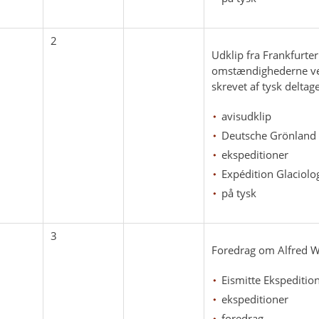
2
Udklip fra Frankfurte
omstændighederne ved
skrevet af tysk delta
avisudklip
Deutsche Grönland 
ekspeditioner
Expédition Glaciolo
på tysk
3
Foredrag om Alfred W
Eismitte Ekspeditio
ekspeditioner
foredrag