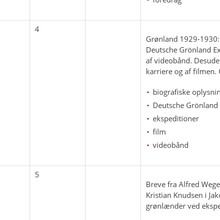
4
Grønland 1929-1930:
Deutsche Grönland Exp
af videobånd. Desuden
karriere og af filmen.
biografiske oplysni
Deutsche Grönland 
ekspeditioner
film
videobånd
5
Breve fra Alfred Wege
Kristian Knudsen i Ja
grønlænder ved ekspe