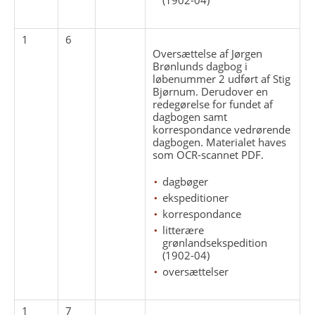
1
6
Oversættelse af Jørgen
Brønlunds dagbog i
løbenummer 2 udført af Stig
Bjørnum. Derudover en
redegørelse for fundet af
dagbogen samt
korrespondance vedrørende
dagbogen. Materialet haves
som OCR-scannet PDF.
dagbøger
ekspeditioner
korrespondance
litterære
grønlandsekspedition
(1902-04)
oversættelser
1
7