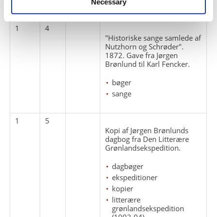
redegørelser
Necessary
1
4
"Historiske sange samlede af
Nutzhorn og Schrøder".
1872. Gave fra Jørgen
Brønlund til Karl Fencker.
bøger
sange
1
5
Kopi af Jørgen Brønlunds
dagbog fra Den Litterære
Grønlandsekspedition.
dagbøger
ekspeditioner
kopier
litterære
grønlandsekspedition
(1902-04)