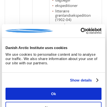
ekspeditioner
litterære
grønlandsekspedition
(1902-04)
notesbøger
1
3
Redegørelse for fundet af
Dag- og notesbog fra Den
Danish Arctic Institute uses cookies
Litterære
We use cookies to personalise content and to analyse
Grønlandsekspedition (se
our traffic. We also share information about your use of
lb.nr. 2) i Arktisk Institus
our site with our partners.
arkiv. Desuden en avisartikel
fra Politiken om fundet,
skrevet af Frode Knudsen.
Show details
Arktisk Institut
ekspeditioner
litterære
Ok
grønlandsekspedition
(1902-04)