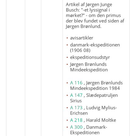
Artikel af Jørgen Junge
Busch: "-et lyssignal i
mørket?" - om den primus
der blev fundet ved siden af
Jørgen Brønlund.
avisartikler
danmark-ekspeditionen
(1906 08)
ekspeditionsudstyr
Jørgen Brønlunds
Mindeekspedition
A 116
, Jørgen Brønlunds
Mindeekspedition 1984
A 147
, Slædepatruljen
Sirius
A 173
, Ludvig Mylius-
Erichsen
A 218
, Harald Moltke
A 300
, Danmark-
Ekspeditionen