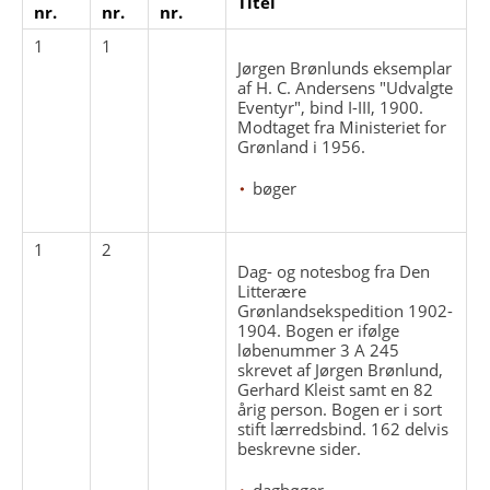
Titel
nr.
nr.
nr.
1
1
Jørgen Brønlunds eksemplar
af H. C. Andersens "Udvalgte
Eventyr", bind I-III, 1900.
Modtaget fra Ministeriet for
Grønland i 1956.
bøger
1
2
Dag- og notesbog fra Den
Litterære
Grønlandsekspedition 1902-
1904. Bogen er ifølge
løbenummer 3 A 245
skrevet af Jørgen Brønlund,
Gerhard Kleist samt en 82
årig person. Bogen er i sort
stift lærredsbind. 162 delvis
beskrevne sider.
dagbøger