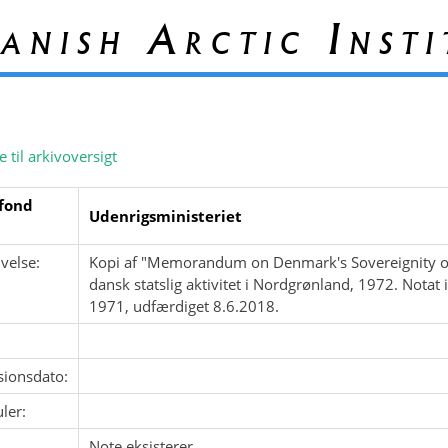
anish Arctic Insti
e til arkivoversigt
fond
Udenrigsministeriet
velse:
Kopi af "Memorandum on Denmark's Sovereignity ov
dansk statslig aktivitet i Nordgrønland, 1972. Not
1971, udfærdiget 8.6.2018.
sionsdato:
ler:
Note eksisterer