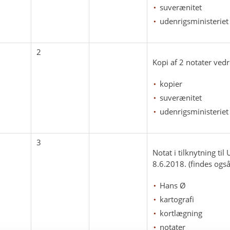
suverænitet
udenrigsministeriet
2
Kopi af 2 notater vedr
kopier
suverænitet
udenrigsministeriet
3
Notat i tilknytning 
8.6.2018. (findes ogs
Hans Ø
kartografi
kortlægning
notater