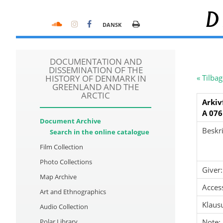
D
DANSK
DOCUMENTATION AND
DISSEMINATION OF THE
HISTORY OF DENMARK IN
« Tilbag
GREENLAND AND THE
ARCTIC
Arkiv
A 076
Document Archive
Beskri
Search in the online catalogue
Film Collection
Photo Collections
Giver:
Map Archive
Acces
Art and Ethnographics
Klausu
Audio Collection
Polar Library
Note: