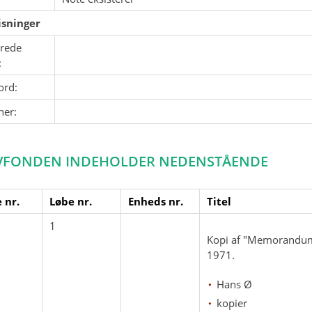
sninger
erede
:
ord:
ner:
VFONDEN INDEHOLDER NEDENSTÅENDE
 nr.
Løbe nr.
Enheds nr.
Titel
1
Kopi af "Memorandum 
1971.
Hans Ø
kopier