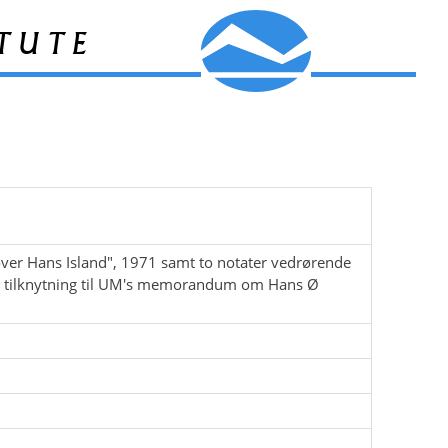
tute
er Hans Island", 1971 samt to notater vedrørende
at i tilknytning til UM's memorandum om Hans Ø