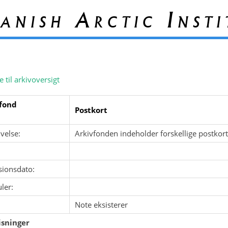
anish Arctic Insti
e til arkivoversigt
fond
Postkort
velse:
Arkivfonden indeholder forskellige postkor
sionsdato:
ler:
Note eksisterer
sninger