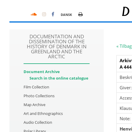
D
DANSK
DOCUMENTATION AND
DISSEMINATION OF THE
HISTORY OF DENMARK IN
« Tilbag
GREENLAND AND THE
ARCTIC
Arkiv
A 444
Document Archive
Beskri
Search in the online catalogue
Film Collection
Giver:
Photo Collections
Acces
Map Archive
Klausu
Art and Ethnographics
Note:
Audio Collection
Henvi
Polar Library