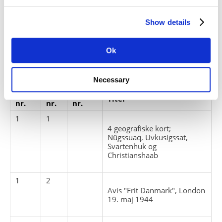
spæk
Show details
Personer:
Ok
ARKIVFONDEN INDEHOLDER NEDENSTÅENDE
Necessary
Pakke
Løbe
Enheds
Titel
nr.
nr.
nr.
1
1
4 geografiske kort;
Nûgssuaq, Uvkusigssat,
Svartenhuk og
Christianshaab
1
2
Avis "Frit Danmark", London
19. maj 1944