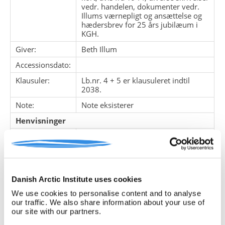
vedr. handelen, dokumenter vedr.
Illums værnepligt og ansættelse og
hædersbrev for 25 års jubilæum i
KGH.
Giver:
Beth Illum
Accessionsdato:
Klausuler:
Lb.nr. 4 + 5 er klausuleret indtil
2038.
Note:
Note eksisterer
Henvisninger
Relaterede
fonde:
Emneord:
aviser
besættelse
Danish Arctic Institute uses cookies
eksamensbeviser
We use cookies to personalise content and to analyse
Grønlands Administration
our traffic. We also share information about your use of
handelsforvaltere
our site with our partners.
instrukser