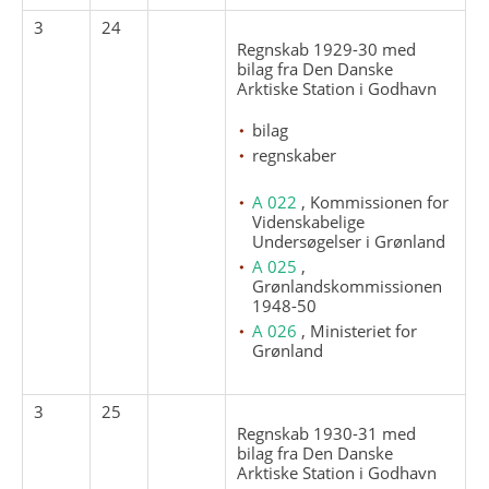
3
24
Regnskab 1929-30 med
bilag fra Den Danske
Arktiske Station i Godhavn
bilag
regnskaber
A 022
, Kommissionen for
Videnskabelige
Undersøgelser i Grønland
A 025
,
Grønlandskommissionen
1948-50
A 026
, Ministeriet for
Grønland
3
25
Regnskab 1930-31 med
bilag fra Den Danske
Arktiske Station i Godhavn