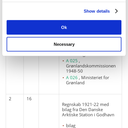
Regnskab 1920-21 med
bilag fra Den Danske
Show details
Arktiske Station i Godhavn
bilag
Ok
regnskaber
A 022
, Kommissionen for
Necessary
Videnskabelige
Undersøgelser i Grønland
A 025
,
Grønlandskommissionen
1948-50
A 026
, Ministeriet for
Grønland
2
16
Regnskab 1921-22 med
bilag fra Den Danske
Arktiske Station i Godhavn
bilag