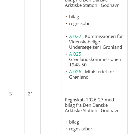
Arktiske Station i Godhavn
bilag
regnskaber
A 022
, Kommissionen for
Videnskabelige
Undersøgelser i Grønland
A 025
,
Grønlandskommissionen
1948-50
A 026
, Ministeriet for
Grønland
3
21
Regnskab 1926-27 med
bilag fra Den Danske
Arktiske Station i Godhavn
bilag
regnskaber