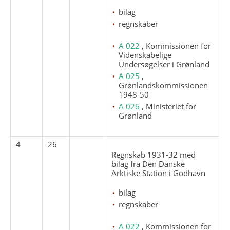
bilag
regnskaber
A 022
, Kommissionen for
Videnskabelige
Undersøgelser i Grønland
A 025
,
Grønlandskommissionen
1948-50
A 026
, Ministeriet for
Grønland
4
26
Regnskab 1931-32 med
bilag fra Den Danske
Arktiske Station i Godhavn
bilag
regnskaber
A 022
, Kommissionen for