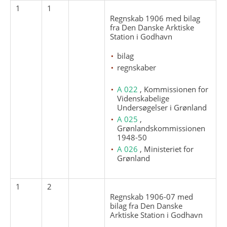
1
1
Regnskab 1906 med bilag
fra Den Danske Arktiske
Station i Godhavn
bilag
regnskaber
A 022
, Kommissionen for
Videnskabelige
Undersøgelser i Grønland
A 025
,
Grønlandskommissionen
1948-50
A 026
, Ministeriet for
Grønland
1
2
Regnskab 1906-07 med
bilag fra Den Danske
Arktiske Station i Godhavn