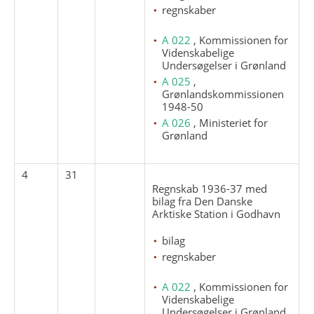
regnskaber
A 022
, Kommissionen for
Videnskabelige
Undersøgelser i Grønland
A 025
,
Grønlandskommissionen
1948-50
A 026
, Ministeriet for
Grønland
4
31
Regnskab 1936-37 med
bilag fra Den Danske
Arktiske Station i Godhavn
bilag
regnskaber
A 022
, Kommissionen for
Videnskabelige
Undersøgelser i Grønland