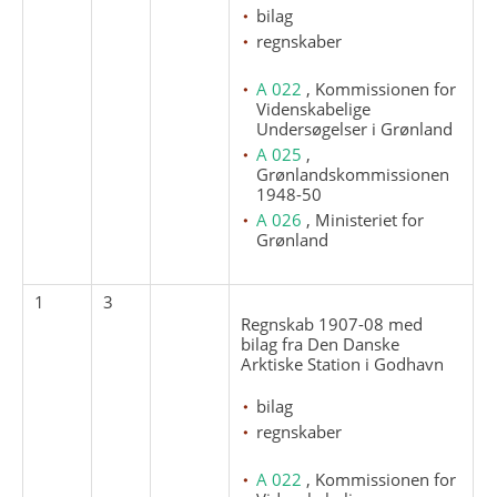
bilag
regnskaber
A 022
, Kommissionen for
Videnskabelige
Undersøgelser i Grønland
A 025
,
Grønlandskommissionen
1948-50
A 026
, Ministeriet for
Grønland
1
3
Regnskab 1907-08 med
bilag fra Den Danske
Arktiske Station i Godhavn
bilag
regnskaber
A 022
, Kommissionen for