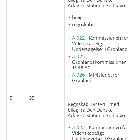
Arktiske Station i Godhavn
bilag
regnskaber
A 022
, Kommissionen for
Videnskabelige
Undersøgelser i Grønland
A 025
,
Grønlandskommissionen
1948-50
A 026
, Ministeriet for
Grønland
5
35
Regnskab 1940-41 med
bilag fra Den Danske
Arktiske Station i Godhavn
A 022
, Kommissionen for
Videnskabelige
Undersøgelser i Grønland