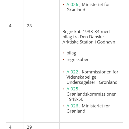
A 026
, Ministeriet for
Grønland
4
28
Regnskab 1933-34 med
bilag fra Den Danske
Arktiske Station i Godhavn
bilag
regnskaber
A 022
, Kommissionen for
Videnskabelige
Undersøgelser i Grønland
A 025
,
Grønlandskommissionen
1948-50
A 026
, Ministeriet for
Grønland
4
29