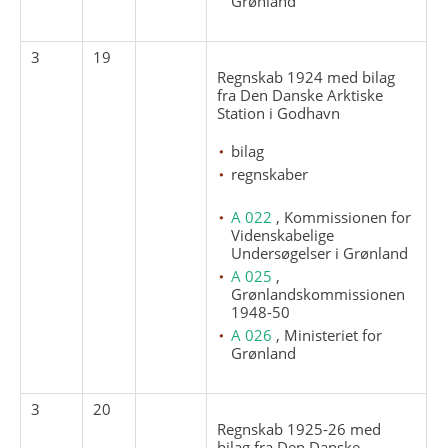
Grønland
3
19
Regnskab 1924 med bilag
fra Den Danske Arktiske
Station i Godhavn
bilag
regnskaber
A 022
, Kommissionen for
Videnskabelige
Undersøgelser i Grønland
A 025
,
Grønlandskommissionen
1948-50
A 026
, Ministeriet for
Grønland
3
20
Regnskab 1925-26 med
bilag fra Den Danske