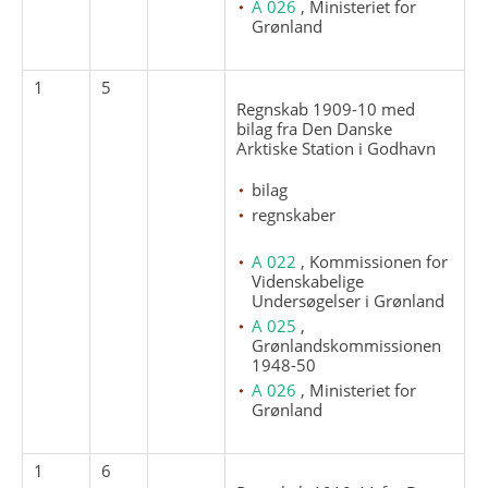
A 026
, Ministeriet for
Grønland
1
5
Regnskab 1909-10 med
bilag fra Den Danske
Arktiske Station i Godhavn
bilag
regnskaber
A 022
, Kommissionen for
Videnskabelige
Undersøgelser i Grønland
A 025
,
Grønlandskommissionen
1948-50
A 026
, Ministeriet for
Grønland
1
6