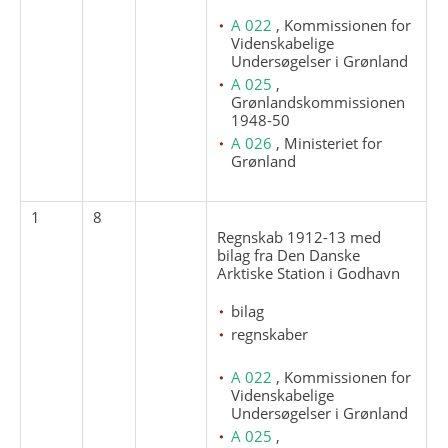
A 022
, Kommissionen for
Videnskabelige
Undersøgelser i Grønland
A 025
,
Grønlandskommissionen
1948-50
A 026
, Ministeriet for
Grønland
1
8
Regnskab 1912-13 med
bilag fra Den Danske
Arktiske Station i Godhavn
bilag
regnskaber
A 022
, Kommissionen for
Videnskabelige
Undersøgelser i Grønland
A 025
,