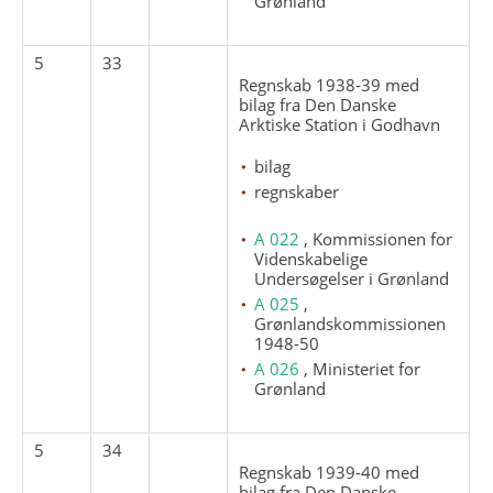
Grønland
5
33
Regnskab 1938-39 med
bilag fra Den Danske
Arktiske Station i Godhavn
bilag
regnskaber
A 022
, Kommissionen for
Videnskabelige
Undersøgelser i Grønland
A 025
,
Grønlandskommissionen
1948-50
A 026
, Ministeriet for
Grønland
5
34
Regnskab 1939-40 med
bilag fra Den Danske