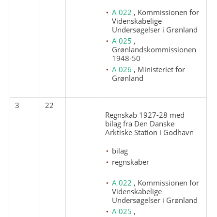
A 022
, Kommissionen for
Videnskabelige
Undersøgelser i Grønland
A 025
,
Grønlandskommissionen
1948-50
A 026
, Ministeriet for
Grønland
3
22
Regnskab 1927-28 med
bilag fra Den Danske
Arktiske Station i Godhavn
bilag
regnskaber
A 022
, Kommissionen for
Videnskabelige
Undersøgelser i Grønland
A 025
,