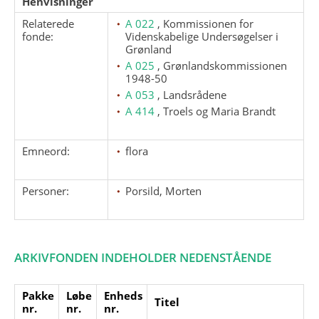
Henvisninger
Relaterede
A 022
, Kommissionen for
fonde:
Videnskabelige Undersøgelser i
Grønland
A 025
, Grønlandskommissionen
1948-50
A 053
, Landsrådene
A 414
, Troels og Maria Brandt
Emneord:
flora
Personer:
Porsild, Morten
ARKIVFONDEN INDEHOLDER NEDENSTÅENDE
Pakke
Løbe
Enheds
Titel
nr.
nr.
nr.