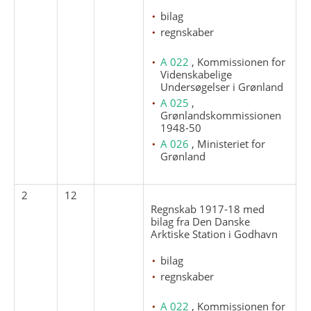
bilag
regnskaber
A 022
, Kommissionen for
Videnskabelige
Undersøgelser i Grønland
A 025
,
Grønlandskommissionen
1948-50
A 026
, Ministeriet for
Grønland
2
12
Regnskab 1917-18 med
bilag fra Den Danske
Arktiske Station i Godhavn
bilag
regnskaber
A 022
, Kommissionen for