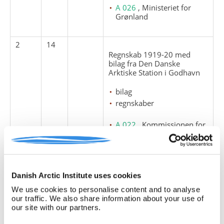
A 026
, Ministeriet for
Grønland
2
14
Regnskab 1919-20 med
bilag fra Den Danske
Arktiske Station i Godhavn
bilag
regnskaber
A 022
, Kommissionen for
Videnskabelige
Undersøgelser i Grønland
A 025
,
Grønlandskommissionen
1948-50
Danish Arctic Institute uses cookies
A 026
, Ministeriet for
We use cookies to personalise content and to analyse
Grønland
our traffic. We also share information about your use of
our site with our partners.
2
15