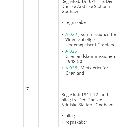
Regnskab 1910-11 fra Den
Danske Arktiske Station i
Godhavn
regnskaber
A 022
, Kommissionen for
Videnskabelige
Undersøgelser i Grønland
A 025
,
Grønlandskommissionen
1948-50
A 026
, Ministeriet for
Grønland
1
7
Regnskab 1911-12 med
bilag fra Den Danske
Arktiske Station i Godhavn
bilag
regnskaber