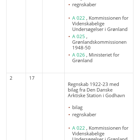
regnskaber
A 022
, Kommissionen for
Videnskabelige
Undersøgelser i Grønland
A 025
,
Grønlandskommissionen
1948-50
A 026
, Ministeriet for
Grønland
2
17
Regnskab 1922-23 med
bilag fra Den Danske
Arktiske Station i Godhavn
bilag
regnskaber
A 022
, Kommissionen for
Videnskabelige
Undersøgelser i Grønland