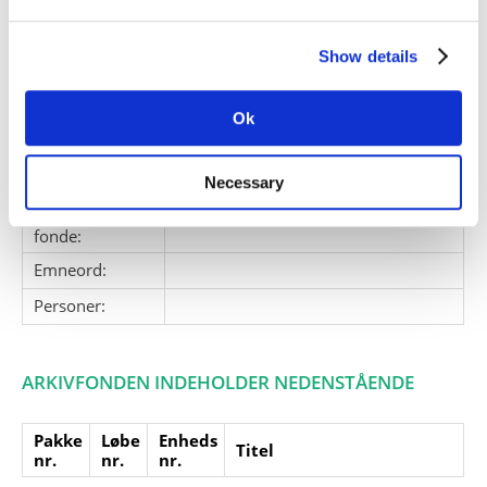
Zuylens far.
Giver:
Peter van Zuylen
Show details
Accessionsdato:
Klausuler:
Ok
Note:
Ingen note registreret
Henvisninger
Necessary
Relaterede
fonde:
Emneord:
Personer:
ARKIVFONDEN INDEHOLDER NEDENSTÅENDE
Pakke
Løbe
Enheds
Titel
nr.
nr.
nr.