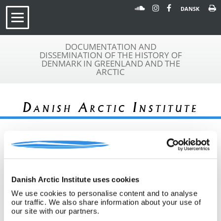
DANSK
DOCUMENTATION AND
DISSEMINATION OF THE HISTORY OF
DENMARK IN GREENLAND AND THE
ARCTIC
Danish Arctic Institute
« Tilbage til arkivoversigt
Danish Arctic Institute uses cookies
Arkivfond
Pourquoi-Pas
We use cookies to personalise content and to analyse
A 460
our traffic. We also share information about your use of
Beskrivelse:
Frimærke givet i Ammassalik i 1932-
our site with our partners.
33 af M. Charcot til Peter van