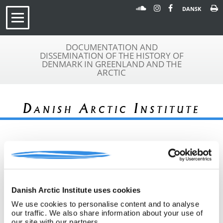
DANSK
DOCUMENTATION AND
DISSEMINATION OF THE HISTORY OF
DENMARK IN GREENLAND AND THE
ARCTIC
Danish Arctic Institute
« Tilbage til arkivoversigt
Arkivfond
Danish Arctic Institute uses cookies
Ebbe Munck
A 461
We use cookies to personalise content and to analyse
Beskrivelse:
Ebbe Muncks dagbog fra sejladsen i
our traffic. We also share information about your use of
1926 med skibet "Pourquoi Pas".
our site with our partners.