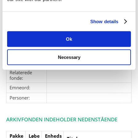
København, Holland, Irland,
Færøerne, Island, Svalbard,
Grønland.
Show details
Giver:
Mette Munck via Janni Andreassen
Accessionsdato:
Ok
Klausuler:
Note:
Note eksisterer
Necessary
Henvisninger
Relaterede
fonde:
Emneord:
Personer:
ARKIVFONDEN INDEHOLDER NEDENSTÅENDE
Pakke
Løbe
Enheds