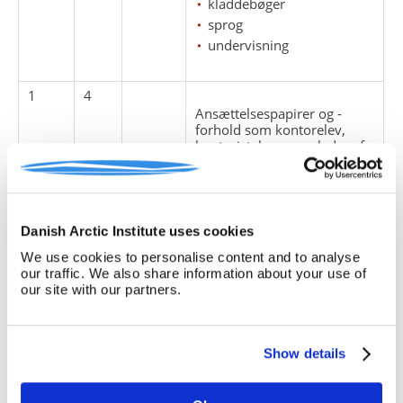
kladdebøger
sprog
undervisning
1
4
Ansættelsespapirer og -
forhold som kontorelev,
kontorist, kæmner, leder af
Arktisk Institut. Anbefalinger
og jubilæer.
anbefalinger
Danish Arctic Institute uses cookies
ansættelsesforhold
ansøgninger
We use cookies to personalise content and to analyse
breve
our traffic. We also share information about your use of
our site with our partners.
lønforhold
telegrammer
Show details
1
5
Løn- og pensionsforhold.
(OBS. Indeholder