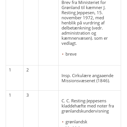
Brev fra Ministeriet for
Grønland til kæmner J.
Resting Jeppesen, 15.
november 1972, med
henblik på vurdring af
delbetænkning (vedr.
administration og
kæmnervæsen). som er
vedlagt.
breve
1
2
Insp. Cirkulære angaaende
Missionsvæsenet (1846).
1
3
C. C. Resting-Jeppesens
kladdehæfte med noter fra
grønlandskundervisning
grønlandsk