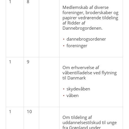
1
8
Medlemskab af diverse
foreninger, broderskaber og
papirer vedrørende tildeling
af Ridder af
Dannebrogordenen.
dannebrogsordener
foreninger
1
9
Om erhvervelse af
våbentilladelse ved flytning
til Danmark
skydevåben
våben
1
10
Om tildeling af
uddannelsestilskud til unge
fra Grønland under