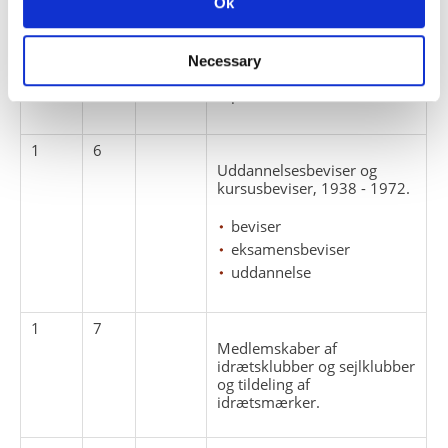
Ok
personfølsomme
oplysninger).
Necessary
lønforhold
pensionsforhold
1
6
Uddannelsesbeviser og
kursusbeviser, 1938 - 1972.
beviser
eksamensbeviser
uddannelse
1
7
Medlemskaber af
idrætsklubber og sejlklubber
og tildeling af
idrætsmærker.