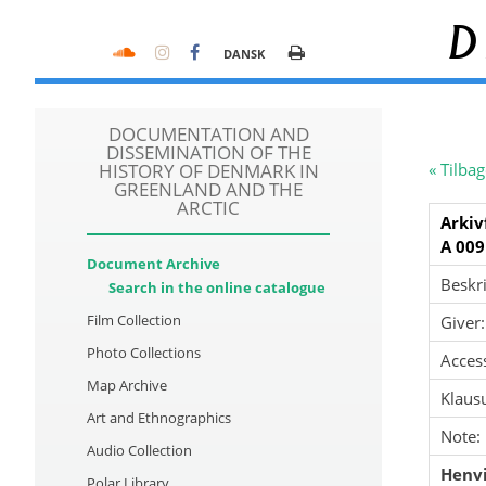
D
DANSK
DOCUMENTATION AND
DISSEMINATION OF THE
HISTORY OF DENMARK IN
« Tilbag
GREENLAND AND THE
ARCTIC
Arkiv
A 009
Document Archive
Beskri
Search in the online catalogue
Film Collection
Giver:
Photo Collections
Acces
Map Archive
Klausu
Art and Ethnographics
Note:
Audio Collection
Henvi
Polar Library