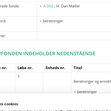
erede fonde:
A 002
, H. Dan Møller
ord:
beretninger
ner:
VFONDEN INDEHOLDER NEDENSTÅENDE
 nr.
Løbe nr.
Enheds nr.
Titel
1
Beretninger og erindr
beretninger
sejlads
ses cookies