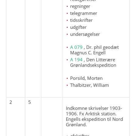
regninger
telegrammer
tidsskrifter
udgifter
undersøgelser
A 079
, Dr. phil geodæt
Magnus C. Engell
A 194
, Den Litterære
Grønlandsekspedition
Porsild, Morten
Thalbitzer, William
2
5
Indkomne skrivelser 1903-
1906. Fx Arktisk station.
Engells ekspedition til Nord
Grønland.
afskrifter