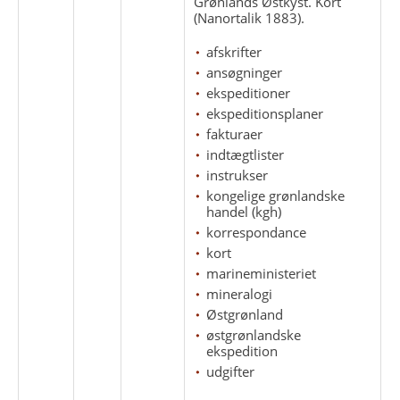
Grønlands Østkyst. Kort
(Nanortalik 1883).
afskrifter
ansøgninger
ekspeditioner
ekspeditionsplaner
fakturaer
indtægtlister
instrukser
kongelige grønlandske
handel (kgh)
korrespondance
kort
marineministeriet
mineralogi
Østgrønland
østgrønlandske
ekspedition
udgifter