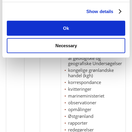
ekspeditioner
Show details
ekspeditionsplaner
fakturaer
Forlag
Ok
instrukser
kirke- og
undervisningsvæsenet
Necessary
Kommission for Ledelsen
af geologiske og
geografiske Undersøgelser
kongelige grønlandske
handel (kgh)
korrespondance
kvitteringer
marineministeriet
observationer
opmålinger
Østgrønland
rapporter
redegørelser