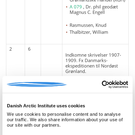
A 079
, Dr. phil geodæt
Magnus C. Engell
Rasmussen, Knud
Thalbitzer, William
2
6
Indkomne skrivelser 1907-
1909. Fx Danmarks-
ekspeditionen til Nordøst
Grønland.
afskrifter
Arktisk Station
beretninger
breve
Danish Arctic Institute uses cookies
budgetter
We use cookies to personalise content and to analyse
danmark-ekspeditionen
our traffic. We also share information about your use of
(1906 08)
our site with our partners.
Dansk Nordøstgrønlands
Ekspedition