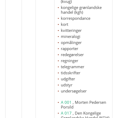
(kvug)
kongelige grønlandske
handel (kgh)
korrespondance
kort
kvitteringer
mineralogi
opmålinger
rapporter
redegørelser
regninger
telegrammer
tidsskrifter
udgifter
udstyr
undersøgelser
A 001
, Morten Pedersen
Porsild
A 017
, Den Kongelige
Grønlandske Handel (KGH)