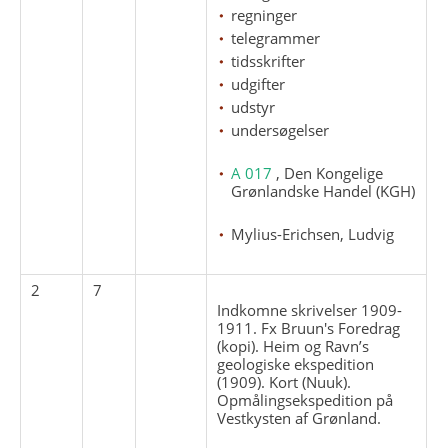
regninger
telegrammer
tidsskrifter
udgifter
udstyr
undersøgelser
A 017
, Den Kongelige
Grønlandske Handel (KGH)
Mylius-Erichsen, Ludvig
2
7
Indkomne skrivelser 1909-
1911. Fx Bruun's Foredrag
(kopi). Heim og Ravn’s
geologiske ekspedition
(1909). Kort (Nuuk).
Opmålingsekspedition på
Vestkysten af Grønland.