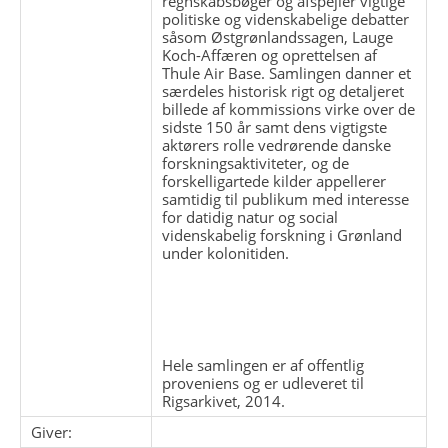
regnskabsbøger og afspejler vigtige
politiske og videnskabelige debatter
såsom Østgrønlandssagen, Lauge
Koch-Affæren og oprettelsen af
Thule Air Base. Samlingen danner et
særdeles historisk rigt og detaljeret
billede af kommissions virke over de
sidste 150 år samt dens vigtigste
aktørers rolle vedrørende danske
forskningsaktiviteter, og de
forskelligartede kilder appellerer
samtidig til publikum med interesse
for datidig natur og social
videnskabelig forskning i Grønland
under kolonitiden.
Hele samlingen er af offentlig
proveniens og er udleveret til
Rigsarkivet, 2014.
Giver: