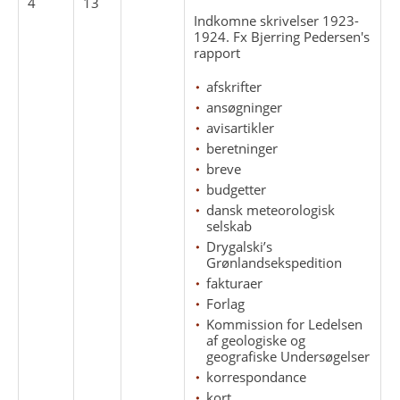
4
13
Indkomne skrivelser 1923-
1924. Fx Bjerring Pedersen's
rapport
afskrifter
ansøgninger
avisartikler
beretninger
breve
budgetter
dansk meteorologisk
selskab
Drygalski’s
Grønlandsekspedition
fakturaer
Forlag
Kommission for Ledelsen
af geologiske og
geografiske Undersøgelser
korrespondance
kort