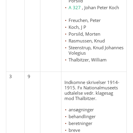
Porsild
A 327
, Johan Peter Koch
Freuchen, Peter
Koch, J P
Porsild, Morten
Rasmussen, Knud
Steenstrup, Knud Johannes
Volegius
Thalbitzer, William
3
9
Indkomne skrivelser 1914-
1915. Fx Nationalmuseets
udtalelse vedr. klagesag
mod Thalbitzer.
ansøgninger
behandlinger
beretninger
breve