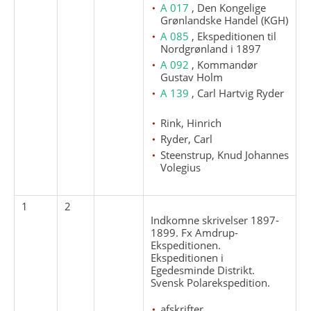
A 017
, Den Kongelige
Grønlandske Handel (KGH)
A 085
, Ekspeditionen til
Nordgrønland i 1897
A 092
, Kommandør
Gustav Holm
A 139
, Carl Hartvig Ryder
Rink, Hinrich
Ryder, Carl
Steenstrup, Knud Johannes
Volegius
1
2
Indkomne skrivelser 1897-
1899. Fx Amdrup-
Ekspeditionen.
Ekspeditionen i
Egedesminde Distrikt.
Svensk Polarekspedition.
afskrifter