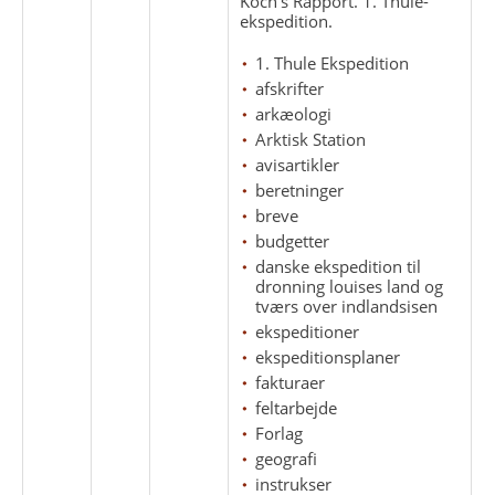
Koch’s Rapport. 1. Thule-
ekspedition.
1. Thule Ekspedition
afskrifter
arkæologi
Arktisk Station
avisartikler
beretninger
breve
budgetter
danske ekspedition til
dronning louises land og
tværs over indlandsisen
ekspeditioner
ekspeditionsplaner
fakturaer
feltarbejde
Forlag
geografi
instrukser