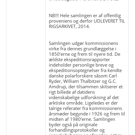
NB!!! Hele samlingen er af offentlig
proveniens og derfor UDLEVERET TIL
RIGSARKIVET, 2014.
Samlingen udgør kommissionens
virke fra dennes grundlæggelse i
1850’erne og frem til nyere tid. De
ældste ekspeditionsrapporter
indeholder personlige breve og
ekspeditionsoptegnelser fra kendte
danske polarforskere såsom Carl
Ryder, William Thalbitzer og G.C.
Amdrup, der tilsammen skitserer et
rigt billede af datidens
videnskabelige udforskning af det
arktiske område. Ligeledes er der
talrige referater fra kommissionens
årsmøder begynde i 1926 og frem til
midten af 1980’erne. Samlingen
byder også på originale
forhandlingsprotokoller og