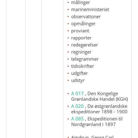
målinger
marineministeriet
observationer
opmålinger
proviant
rapporter
redegørelser
regninger
telegrammer
tidsskrifter
udgifter
udstyr
A 017
, Den Kongelige
Grønlandske Handel (KGH)
A 020
, De østgrønlandske
ekspeditioner 1898 - 1900
A 085
, Ekspeditionen til
Nordgrønland i 1897
Amdrup, Georg Carl