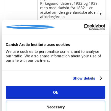
Kirkegaard, dateret 1932 og 1939,
men med dødsår fra 1882 + en
artikel om den grønlandske afdeling
af kirkegården.
Giver:
Dansk Polarcenter
Accessionsdato:
Klausuler:
Danish Arctic Institute uses cookies
Note:
Ingen note registreret
We use cookies to personalise content and to analyse
Henvisninger
our traffic. We also share information about your use of
our site with our partners.
Relaterede
fonde:
Emneord:
avisartikler
Show details
breve
døde
kirkegårde
Ok
Personer:
Necessary