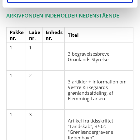
ARKIVFONDEN INDEHOLDER NEDENSTÅENDE
Pakke
Løbe
Enheds
Titel
nr.
nr.
nr.
1
1
3 begravelsesbreve,
Grønlands Styrelse
1
2
3 artikler + information om
Vestre Kirkegaards
grønlandsafdeling, af
Flemming Larsen
1
3
Artikel fra tidsskriftet
"Landskab", 3/02:
"Grønlændergravene i
København".