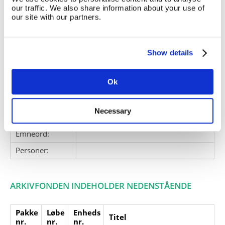
Kort over Nordatlanten. Kort over
our traffic. We also share information about your use of
Færøerne.
our site with our partners.
Giver:
Accessionsdato:
Show details
Klausuler:
Note:
Ingen note registreret
Ok
Henvisninger
Relaterede
Necessary
fonde:
Emneord:
Personer:
ARKIVFONDEN INDEHOLDER NEDENSTÅENDE
Pakke
Løbe
Enheds
Titel
nr.
nr.
nr.