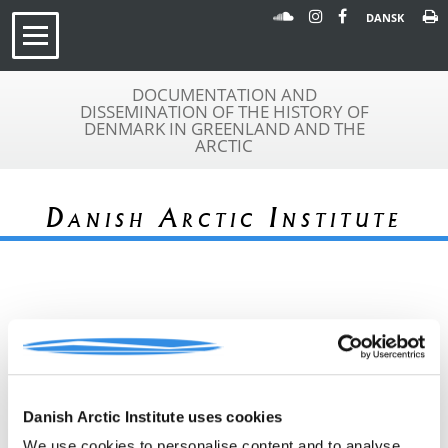
DANSK
DOCUMENTATION AND
DISSEMINATION OF THE HISTORY OF
DENMARK IN GREENLAND AND THE
ARCTIC
Danish Arctic Institute
« Tilbage til arkivoversigt
Arkivfond
"Grønlands Historiske
A 011
Mindesmærker"
Danish Arctic Institute uses cookies
Beskrivelse:
Tavler m.v. til 3. bind af "Grønlands
historiske mindemærker". Ruiner.
We use cookies to personalise content and to analyse