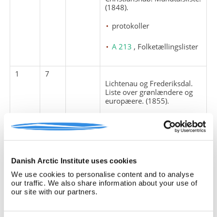
(1848).
protokoller
A 213
, Folketællingslister
1
7
Lichtenau og Frederiksdal.
Liste over grønlændere og
europæere. (1855).
protokoller
A 213
, Folketællingslister
Danish Arctic Institute uses cookies
1
8
We use cookies to personalise content and to analyse
Lichtenau. Liste over
our traffic. We also share information about your use of
befolkningen. (1860).
our site with our partners.
protokoller