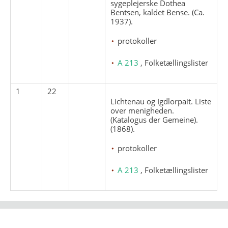
sygeplejerske Dothea
Bentsen, kaldet Bense. (Ca.
1937).
protokoller
A 213
, Folketællingslister
1
22
Lichtenau og Igdlorpait. Liste
over menigheden.
(Katalogus der Gemeine).
(1868).
protokoller
A 213
, Folketællingslister
Strandgade 102
DK - 1401
arktisk@arktisk.dk