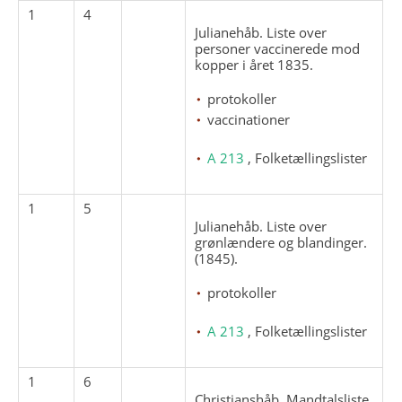
1
4
Julianehåb. Liste over
personer vaccinerede mod
kopper i året 1835.
protokoller
vaccinationer
A 213
, Folketællingslister
1
5
Julianehåb. Liste over
grønlændere og blandinger.
(1845).
protokoller
A 213
, Folketællingslister
1
6
Christianshåb. Mandtalsliste.