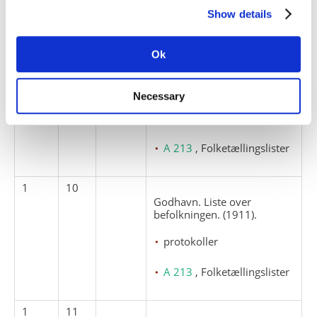
A 213
, Folketællingslister
Show details
1
9
Ok
Godhavn. Liste over
grønlændere og blandinger.
(1906).
Necessary
protokoller
A 213
, Folketællingslister
1
10
Godhavn. Liste over
befolkningen. (1911).
protokoller
A 213
, Folketællingslister
1
11