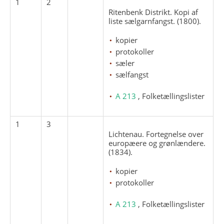
1
2
Ritenbenk Distrikt. Kopi af
liste sælgarnfangst. (1800).
kopier
protokoller
sæler
sælfangst
A 213
, Folketællingslister
1
3
Lichtenau. Fortegnelse over
europæere og grønlændere.
(1834).
kopier
protokoller
A 213
, Folketællingslister