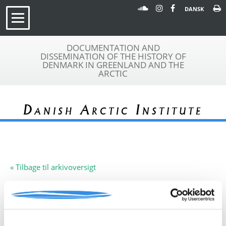
DANSK
DOCUMENTATION AND
DISSEMINATION OF THE HISTORY OF
DENMARK IN GREENLAND AND THE
ARCTIC
Danish Arctic Institute
« Tilbage til arkivoversigt
Arkivfond
Brandi Film
A 235
Beskrivelse:
Kommentarer til grønlandsfilmen:
Med Esbjerg-fiskerne på Grønland