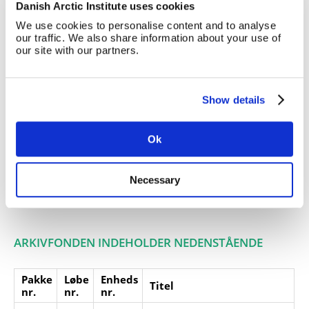
Danish Arctic Institute uses cookies
(sandheden om Grønland), 1948
We use cookies to personalise content and to analyse
Giver:
our traffic. We also share information about your use of
our site with our partners.
Accessionsdato:
Klausuler:
Note:
Ingen note registreret
Show details
Henvisninger
Relaterede
Ok
fonde:
Emneord:
Necessary
Personer:
ARKIVFONDEN INDEHOLDER NEDENSTÅENDE
Pakke
Løbe
Enheds
Titel
nr.
nr.
nr.